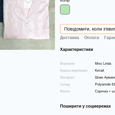
Колір
Повідомити, коли з'яви
Доставка
Оплата
Гара
Характеристики
Виробник
Miss Linda
Країна виробника
Китай
Матеріал
Шовк Армані
Склад
Polyamide 8
Фасон
Сорочка + ш
Поширити у соцмережах