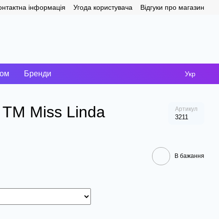
онтактна інформація
Угода користувача
Відгуки про магазин
том
Бренди
Укр
 TM Miss Linda
Артикул
3211
В бажання