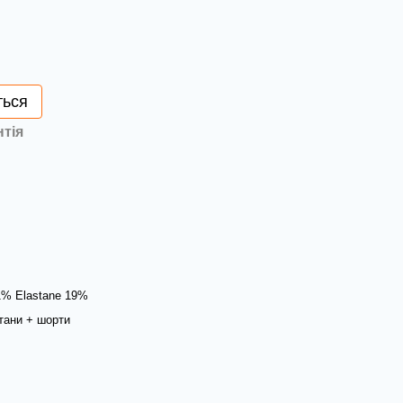
ться
нтія
1% Elastane 19%
тани + шорти