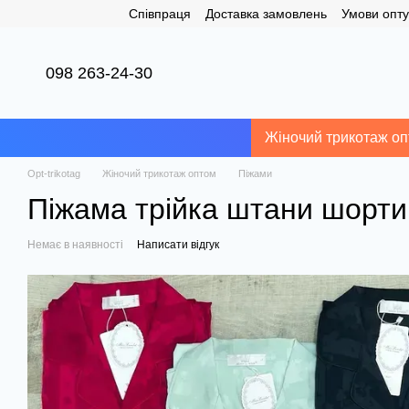
Співпраця
Доставка замовлень
Умови опту
Перейти до основного контенту
098 263-24-30
Жіночий трикотаж о
Opt-trikotag
Жіночий трикотаж оптом
Піжами
Піжама трійка штани шорти 
Немає в наявності
Написати відгук