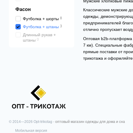
Мужские хлопковые пижа
Фасон
Классические мужские до
одежды, демонстрирующая
8
Футболка + шорты
предпринимателей благод
3
Футболка + штаны
отлично пропускает возд
Длинный рукав +
Оптовая b2b-платформа 
0
штаны
7 км). Специальные фаб
прямые поставки от прои
трикотажа и оформляйте 
© 2014—2026 Opt-trikotag -
оптовый магазин одежды для дома и сна
Мобильная версия