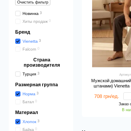
Очистить фильтр
3
Новинка
0
Хиты продаж
Бренд
3
Vienetta
0
Falcom
Страна
производителя
3
Турция
Артикул
Мужской домашний
Размерная группа
штанами) Vienett
3
Норма
708 грн/ед.
0
Батал
Заказ 
В на
Материал
3
Хлопок
0
Байка