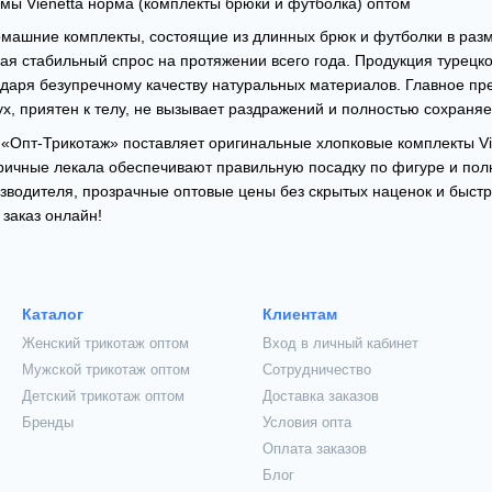
мы Vienetta норма (комплекты брюки и футболка) оптом
машние комплекты, состоящие из длинных брюк и футболки в разм
 стабильный спрос на протяжении всего года. Продукция турецко
аря безупречному качеству натуральных материалов. Главное пре
ух, приятен к телу, не вызывает раздражений и полностью сохраня
«Опт-Трикотаж» поставляет оригинальные хлопковые комплекты Vie
ричные лекала обеспечивают правильную посадку по фигуре и пол
зводителя, прозрачные оптовые цены без скрытых наценок и быст
заказ онлайн!
Каталог
Клиентам
Женский трикотаж оптом
Вход в личный кабинет
Мужской трикотаж оптом
Сотрудничество
Детский трикотаж оптом
Доставка заказов
Бренды
Условия опта
Оплата заказов
Блог