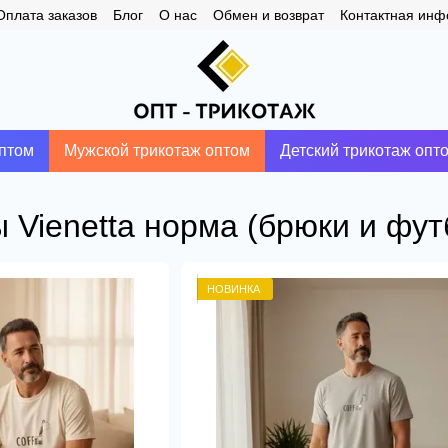
Оплата заказов
Блог
О нас
Обмен и возврат
Контактная ин
птом
Мужской трикотаж оптом
Детский трикотаж опт
Vienetta норма (брюки и фут
НОВИНКА