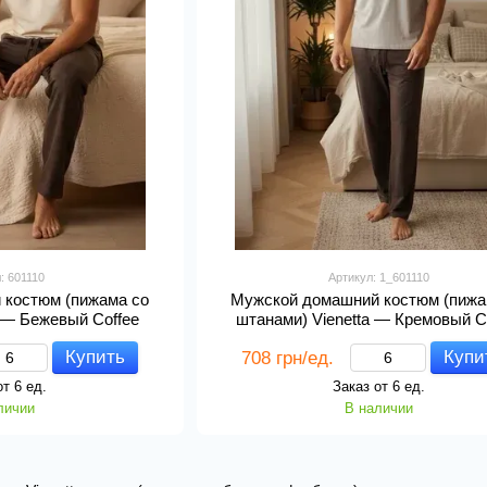
: 601110
Артикул: 1_601110
 костюм (пижама со
Мужской домашний костюм (пижа
a — Бежевый Coffee
штанами) Vienetta — Кремовый C
Купить
Купи
708 грн/ед.
от 6 ед.
Заказ от 6 ед.
личии
В наличии