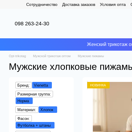
Сотрудничество
Доставка заказов
Условия опта
Перейти к основному контенту
098 263-24-30
Женский трикотаж о
Opt-trikotag
Мужской трикотаж оптом
Мужские пижамы
Мужские хлопковые пижамы 
Бренд:
Vienetta
НОВИНКА
Размерная группа:
Норма
Материал:
Хлопок
Фасон:
Футболка + штаны