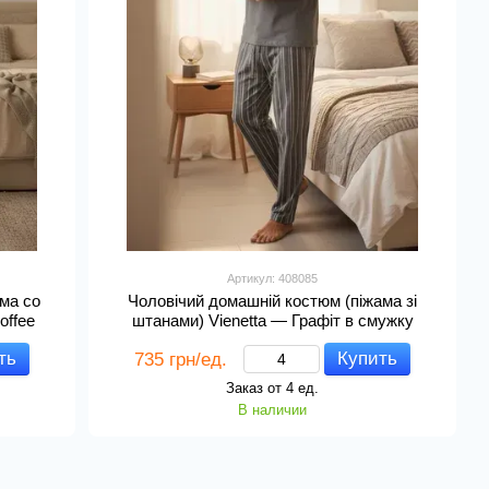
Артикул: 408085
ма со
Чоловічий домашній костюм (піжама зі
offee
штанами) Vienetta — Графіт в смужку
ть
Купить
735 грн/ед.
Заказ от 4 ед.
В наличии