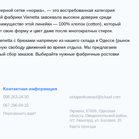
ерной сетке «норма», — это востребованная категория
й фабрики Vienetta завоевала высокое доверие среди
имущество этой линейки — 100% хлопок (cotton), который
ет свою форму и цвет даже после многократных стирок.
netta с брюками напрямую из нашего склада в Одессе (рынок
ную свободу движений во время отдыха. Мы предлагаем
рый сбор заказов. Выбирайте нужные фабричные ростовки
Контактная информация
098 263-24-30
ostapenkoerast@icloud.com
067 296-04-15
Украина, 67806, Одесская
Перезвонить вам?
область, Овидиопольский район,
пгт. Авангард, ул. Базовая, 20
Карта проезда