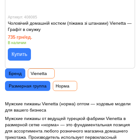
Артикул: 408085
Чоловічий домашній костюм (піжама зі штанами) Vienetta —
Графіт в смужку
735 грн/ед.
В наличии
Купить
Бренд
Vienetta
Размерная группа
Норма
Мужские пижамы Vienetta (норма) оптом — ходовые модели
для вашего бизнеса
Мужские пижамы от ведущей турецкой фабрики Vienetta в
размерной сетке «норма» — это фундаментальная позиция
для ассортимента любого розничного магазина домашнего
трикотажа. Производитель использует первоклассный