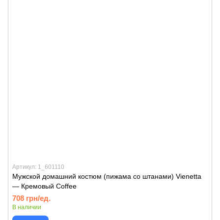
Артикул: 1_601110
Мужской домашний костюм (пижама со штанами) Vienetta
— Кремовый Coffee
708 грн/ед.
В наличии