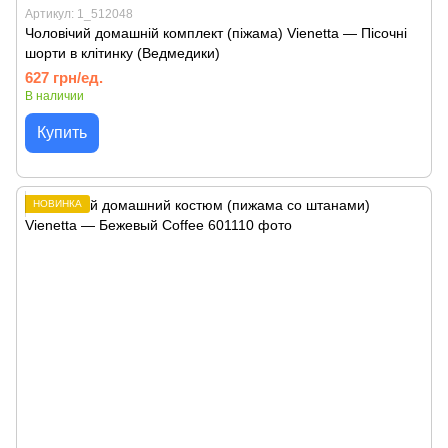
Артикул: 1_512048
Чоловічий домашній комплект (піжама) Vienetta — Пісочні
шорти в клітинку (Ведмедики)
627 грн/ед.
В наличии
Купить
НОВИНКА