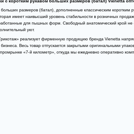
и с коротким рукавом больших размеров (батал) Vienetta оп
больших размеров (батал), дополненные классическим коротким ру
торая имеет наивысший уровень стабильности в розничных продаж
работанные для пышных форм. Свободный анатомический крой не с
олнительный уют.
Трикотаж» реализует фирменную продукцию бренда Vienetta напр
 бизнеса. Весь товар отпускается закрытыми оригинальными упак
промрынке «7-й километр», откуда мы ежедневно оперативно комп