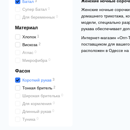
Женские ночные сорочк
3
Батал
0
Супер Батал
Женские ночные сорочки 
домашнего трикотажа, ко
0
Для беременных
модели, специально раз
Материал
рукава обеспечивает доп
1
Хлопок
Интернет-магазин «Опт-
поставщиком для вашего
2
Вискоза
расположен в Одессе на 
0
Атлас
0
Микрофибра
Фасон
3
Короткий рукав
2
Тонкая бритель
0
Широкая брителька
0
Для кормления
0
Длинный рукав
0
Туника