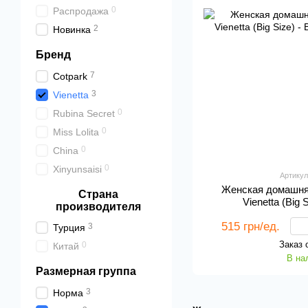
0
Распродажа
2
Новинка
Бренд
7
Cotpark
3
Vienetta
0
Rubina Secret
0
Miss Lolita
0
China
0
Xinyunsaisi
Артикул
Женская домашня
Страна
Vienetta (Big 
производителя
515 грн/ед.
3
Турция
Заказ 
0
Китай
В на
Размерная группа
3
Норма