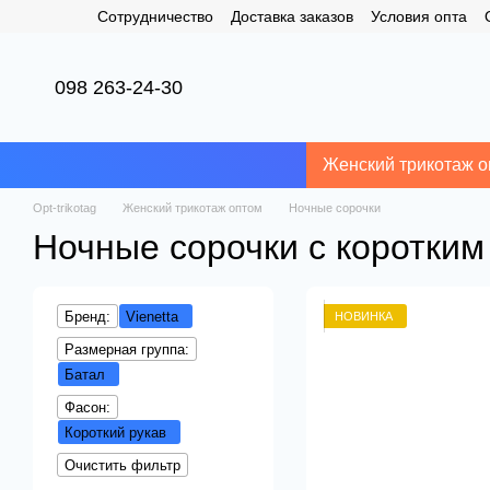
Сотрудничество
Доставка заказов
Условия опта
Перейти к основному контенту
098 263-24-30
Женский трикотаж о
Opt-trikotag
Женский трикотаж оптом
Ночные сорочки
Ночные сорочки с коротким
Бренд:
Vienetta
НОВИНКА
Размерная группа:
Батал
Фасон:
Короткий рукав
Очистить фильтр