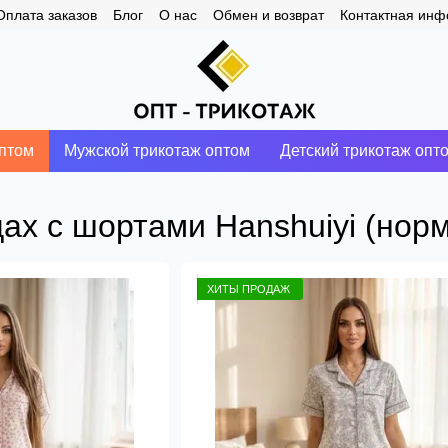
Оплата заказов
Блог
О нас
Обмен и возврат
Контактная ин
птом
Мужской трикотаж оптом
Детский трикотаж опт
ах с шортами Hanshuiyi (нор
ХИТЫ ПРОДАЖ