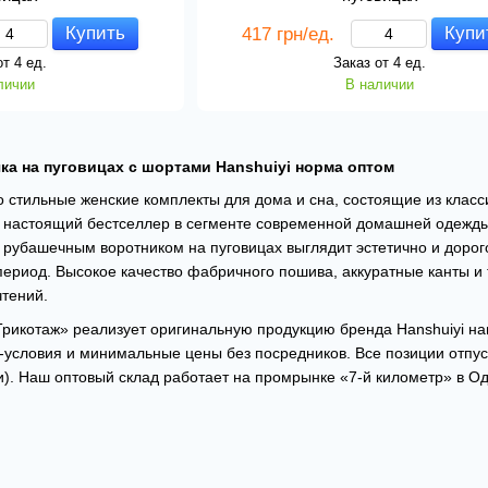
Купить
Купи
417 грн/ед.
от 4 ед.
Заказ от 4 ед.
личии
В наличии
а на пуговицах с шортами Hanshuiyi норма оптом
 стильные женские комплекты для дома и сна, состоящие из класс
о настоящий бестселлер в сегменте современной домашней одежды
 рубашечным воротником на пуговицах выглядит эстетично и доро
период. Высокое качество фабричного пошива, аккуратные канты и
чтений.
Трикотаж» реализует оригинальную продукцию бренда Hanshuiyi н
-условия и минимальные цены без посредников. Все позиции отпу
). Наш оптовый склад работает на промрынке «7-й километр» в О