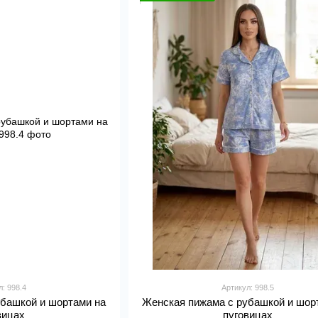
л: 998.4
Артикул: 998.5
убашкой и шортами на
Женская пижама с рубашкой и шор
вицах
пуговицах