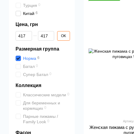
0
Турция
6
Китай
Цена, грн
От Цена, грн
До Цена, грн
OK
Размерная группа
6
Норма
0
Батал
0
Супер Батал
Коллекция
0
Классические модели
Для беременных и
0
кормящих
Парные пижамы /
0
Family Look
Артику
Женская пижама с р
Фасон
пуго