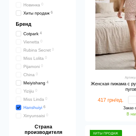
0
Новинка
6
Хиты продаж
Бренд
4
Cotpark
0
Vienetta
0
Rubina Secret
0
Miss Lolita
0
Pijamoni
0
China
Артику
4
Meiyishang
Женская пижама с р
пуго
0
Yizijiu
0
Miss Linda
417 грн/ед.
6
Hanshuiyi
Заказ 
В на
0
Xinyunsaisi
Страна
производителя
ХИТЫ ПРОДАЖ