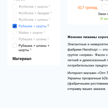
0
Футболка + шорты
417 грн/ед.
0
Футболка + бриджи
Заказ 
В на
0
Футболка + штаны
6
Рубашка + шорты
0
Майка + шорти
Женские пижамы сорочк
0
Рубашка + штаны
Элегантные и невероятно
Рубашка + штаны +
фабрики Hanshuiyi — эт
5
шорты
группе «норма». Фасон с
Материал
летний и демисезонный 
потребительских предпо
Интернет-магазин «Опт-
Украины прозрачные b2b
(фабричными ростовками
отправку ваших заказов.