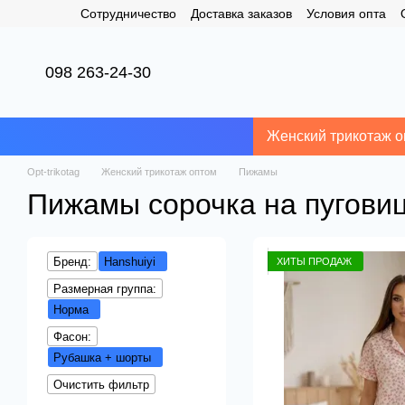
Сотрудничество
Доставка заказов
Условия опта
Перейти к основному контенту
098 263-24-30
Женский трикотаж о
Opt-trikotag
Женский трикотаж оптом
Пижамы
Пижамы сорочка на пуговиц
Бренд:
Hanshuiyi
ХИТЫ ПРОДАЖ
Размерная группа:
Норма
Фасон:
Рубашка + шорты
Очистить фильтр