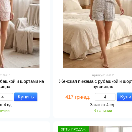
л: 998.1
Артикул: 998.2
убашкой и шортами на
Женская пижама с рубашкой и шор
вицах
пуговицах
Купить
Купи
417 грн/ед.
от 4 ед.
Заказ от 4 ед.
личии
В наличии
ХИТЫ ПРОДАЖ