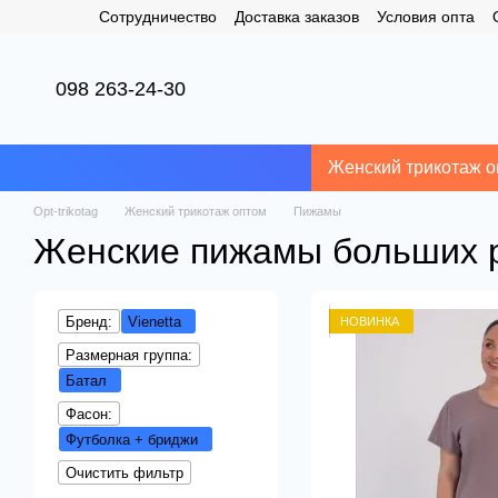
Сотрудничество
Доставка заказов
Условия опта
Перейти к основному контенту
098 263-24-30
Женский трикотаж о
Opt-trikotag
Женский трикотаж оптом
Пижамы
Женские пижамы больших ра
Бренд:
Vienetta
НОВИНКА
Размерная группа:
Батал
Фасон:
Футболка + бриджи
Очистить фильтр