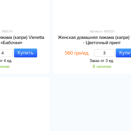
: 408174
Артикул: 405019
жама (капри) Vienetta
Женская домашняя пижама (капри) V
 - «Бабочки»
- Цветочный принт
Купить
Купи
560 грн/ед.
от 4 ед.
Заказ от 3 ед.
личии
В наличии