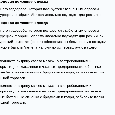
 ходовая домашняя одежда
него гардероба, которая пользуется стабильным спросом
турецкой фабрики Vienetta идеально подходят для рознично
 ходовая домашняя одежда
него гардероба, которая пользуется стабильным спросом
турецкой фабрики Vienetta идеально подходят для розничной
рецкий трикотаж (cotton) обеспечивают безупречную посадку
нские баталы Vienetta напрямую из первых рук с нашего
аполняете витрину своего магазина востребованным и
ормате для магазинов и частных предпринимателей — все
ые батальные линейки с бриджами и капри, забивайте полки
ешной торговли.
аполняете витрину своего магазина востребованным и
ормате для магазинов и частных предпринимателей — все
ые батальные линейки с бриджами и капри, забивайте полки
ешной торговли.