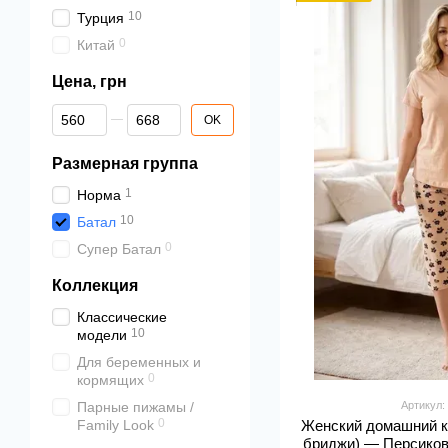
10
Турция
0
Китай
Цена, грн
От Цена, грн
До Цена, грн
OK
Размерная группа
1
Норма
10
Батал
0
Супер Батал
Коллекция
Классические
10
модели
Для беременных и
0
кормящих
Парные пижамы /
Артикул:
0
Family Look
Женский домашний к
бриджи) — Персиков