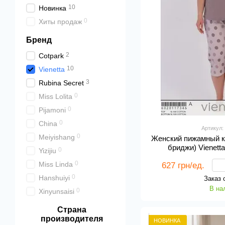
10
Новинка
0
Хиты продаж
Бренд
2
Cotpark
10
Vienetta
3
Rubina Secret
0
Miss Lolita
0
Pijamoni
0
China
Артикул:
0
Meiyishang
Женский пижамный к
бриджи) Vienet
0
Yizijiu
0
Miss Linda
627 грн/ед.
0
Hanshuiyi
Заказ 
В на
0
Xinyunsaisi
Страна
производителя
НОВИНКА