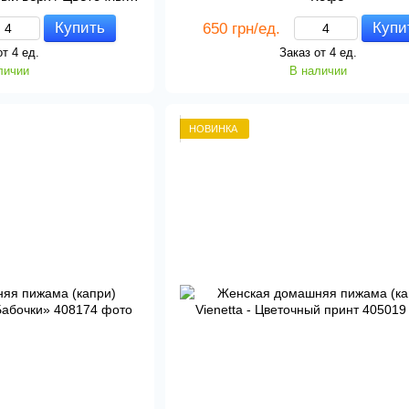
инт
Купить
Купи
650 грн/ед.
от 4 ед.
Заказ от 4 ед.
личии
В наличии
НОВИНКА