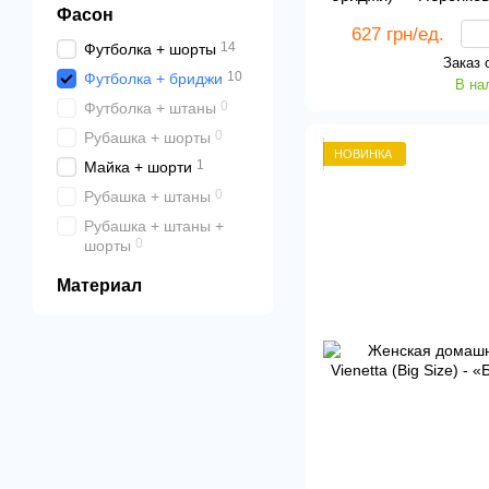
Фасон
пр
627 грн/ед.
14
Футболка + шорты
Заказ 
10
Футболка + бриджи
В на
0
Футболка + штаны
0
Рубашка + шорты
НОВИНКА
1
Майка + шорти
0
Рубашка + штаны
Рубашка + штаны +
0
шорты
Материал