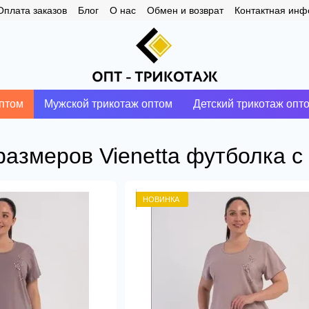
Оплата заказов
Блог
О нас
Обмен и возврат
Контактная ин
птом
Мужской трикотаж оптом
Детский трикотаж опт
змеров Vienetta футболка с
НОВИНКА