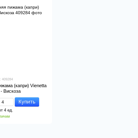
: 409284
жама (капри) Vienetta
) - Вискоза
Купить
от 4 ед.
личии