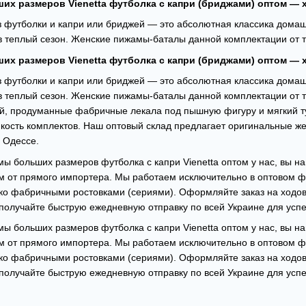
их размеров Vienetta футболка с капри (бриджами) оптом —
з футболки и капри или бриджей — это абсолютная классика домаш
 в теплый сезон. Женские пижамы-баталы данной комплектации от 
их размеров Vienetta футболка с капри (бриджами) оптом —
з футболки и капри или бриджей — это абсолютная классика домаш
 в теплый сезон. Женские пижамы-баталы данной комплектации от 
й, продуманные фабричные лекала под пышную фигуру и мягкий ту
кость комплектов. Наш оптовый склад предлагает оригинальные же
в Одессе.
ы больших размеров футболка с капри Vienetta оптом у нас, вы н
 от прямого импортера. Мы работаем исключительно в оптовом ф
ко фабричными ростовками (сериями). Оформляйте заказ на ходов
 получайте быструю ежедневную отправку по всей Украине для усп
ы больших размеров футболка с капри Vienetta оптом у нас, вы н
 от прямого импортера. Мы работаем исключительно в оптовом ф
ко фабричными ростовками (сериями). Оформляйте заказ на ходов
 получайте быструю ежедневную отправку по всей Украине для усп