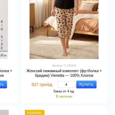
Артикул: 4_511041
болка +
Женский пижамный комплект (футболка +
ок
бриджи) Vienetta — 100% Хлопок
ть
Купить
627 грн/ед.
Заказ от 4 ед.
В наличии
НОВИНКА