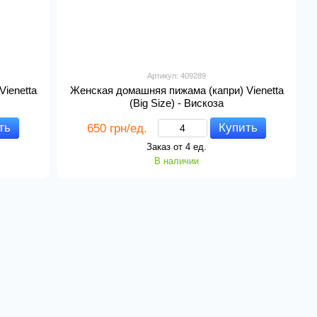
Артикул: 409289
ienetta
Женская домашняя пижама (капри) Vienetta
(Big Size) - Вискоза
ть
Купить
650 грн/ед.
Заказ от 4 ед.
В наличии