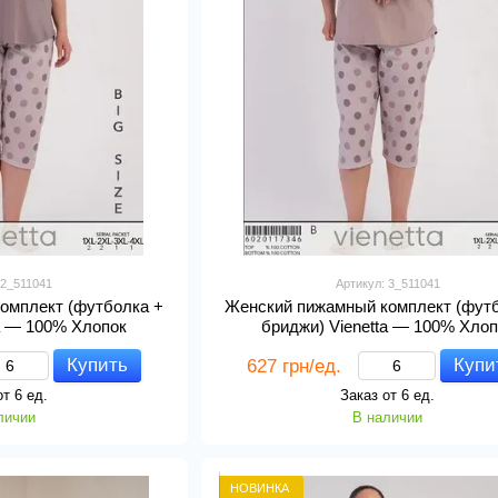
 2_511041
Артикул: 3_511041
омплект (футболка +
Женский пижамный комплект (фут
ta — 100% Хлопок
бриджи) Vienetta — 100% Хлоп
Купить
Купи
627 грн/ед.
от 6 ед.
Заказ от 6 ед.
личии
В наличии
НОВИНКА