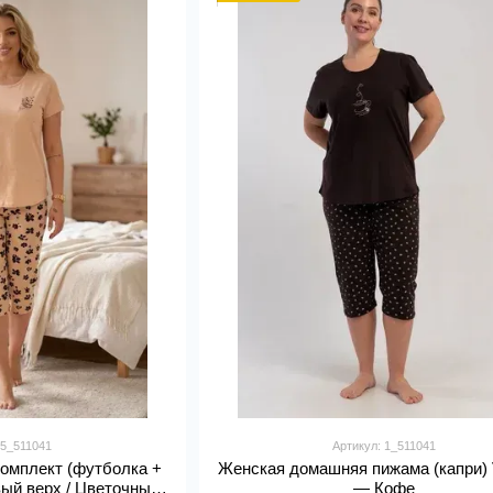
 5_511041
Артикул: 1_511041
омплект (футболка +
Женская домашняя пижама (капри) V
ый верх / Цветочный
— Кофе