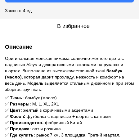
Заказ от 4 ед.
В избранное
Описание
Оригинальная женская пижама солнечно-жёлтого цвета с
надписью
Hisyo
и декоративными вставками на рукавах и
шортах. Выполнена из высококачественной ткані
бамбук
(масло)
, которая дарит прохладу, нежность и комфорт на
весь день. Модель выделяется стильным дизайном и при этом
зберігає зручність.
✅
Ткань:
бамбук (масло)
✅
Размеры:
M, L, XL, 2XL
✅
Цвет:
жёлтый з коричневыми акцентами
✅
Фасон:
футболка с надписью + шорты с кантами
✅
Производство:
фабричный Китай
✅
Продажа:
опт и розница
✅
Где купить:
рынок 7 км, 3 площадка, Третий квартал,