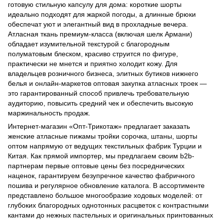
готовую стильную капсулу для дома: короткие шорты
идеально подходят для жаркой погоды, а длинные брюки
обеспечат уют и элегантный вид в прохладные вечера.
Атласная ткань премиум-класса (включая шелк Армани)
обладает изумительной текстурой с благородным
полуматовым блеском, красиво струится по фигуре,
практически не мнется и приятно холодит кожу. Для
владельцев розничного бизнеса, элитных бутиков нижнего
белья и онлайн-маркетов оптовая закупка атласных троек —
это гарантированный способ привлечь требовательную
аудиторию, повысить средний чек и обеспечить высокую
маржинальность продаж.
Интернет-магазин «Опт-Трикотаж» предлагает заказать
женские атласные пижамы тройки сорочка, штаны, шорты
оптом напрямую от ведущих текстильных фабрик Турции и
Китая. Как прямой импортер, мы предлагаем своим b2b-
партнерам первые оптовые цены без посреднических
наценок, гарантируем безупречное качество фабричного
пошива и регулярное обновление каталога. В ассортименте
представлено большое многообразие ходовых моделей: от
глубоких благородных однотонных расцветок с контрастными
кантами до нежных пастельных и оригинальных принтованных