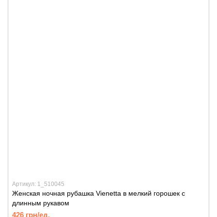
Артикул: 1_510045
Женская ночная рубашка Vienetta в мелкий горошек с
длинным рукавом
426 грн/ед.