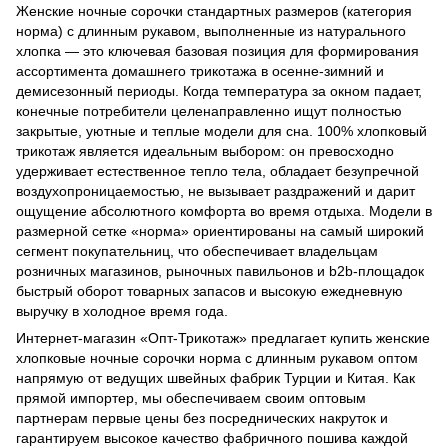
Женские ночные сорочки стандартных размеров (категория
норма) с длинным рукавом, выполненные из натурального
хлопка — это ключевая базовая позиция для формирования
ассортимента домашнего трикотажа в осенне-зимний и
демисезонный периоды. Когда температура за окном падает,
конечные потребители целенаправленно ищут полностью
закрытые, уютные и теплые модели для сна. 100% хлопковый
трикотаж является идеальным выбором: он превосходно
удерживает естественное тепло тела, обладает безупречной
воздухопроницаемостью, не вызывает раздражений и дарит
ощущение абсолютного комфорта во время отдыха. Модели в
размерной сетке «норма» ориентированы на самый широкий
сегмент покупательниц, что обеспечивает владельцам
розничных магазинов, рыночных павильонов и b2b-площадок
быстрый оборот товарных запасов и высокую ежедневную
выручку в холодное время года.
Интернет-магазин «Опт-Трикотаж» предлагает купить женские
хлопковые ночные сорочки норма с длинным рукавом оптом
напрямую от ведущих швейных фабрик Турции и Китая. Как
прямой импортер, мы обеспечиваем своим оптовым
партнерам первые цены без посреднических накруток и
гарантируем высокое качество фабричного пошива каждой