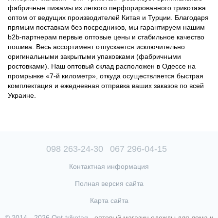
фабричные пижамы из легкого перфорированного трикотажа
оптом от ведущих производителей Китая и Турции. Благодаря
прямым поставкам без посредников, мы гарантируем нашим
b2b-партнерам первые оптовые цены и стабильное качество
пошива. Весь ассортимент отпускается исключительно
оригинальными закрытыми упаковками (фабричными
ростовками). Наш оптовый склад расположен в Одессе на
промрынке «7-й километр», откуда осуществляется быстрая
комплектация и ежедневная отправка ваших заказов по всей
Украине.
098 263-24-30
067 296-04-15
Контактная информация
Полная версия сайта
Карта сайта
© 2014—2026 Opt-trikotag -
оптовый магазин одежды для дома и