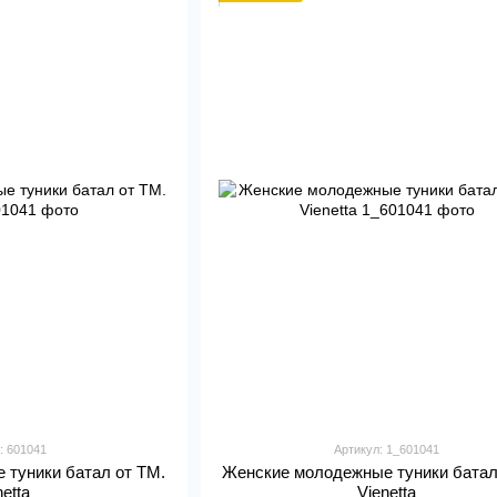
: 601041
Артикул: 1_601041
 туники батал от ТМ.
Женские молодежные туники батал
netta
Vienetta