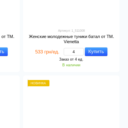
Артикул: 1_511008
 от ТМ.
Женские молодежные туники батал от ТМ.
Vienetta
ть
Купить
533 грн/ед.
Заказ от 4 ед.
В наличии
НОВИНКА