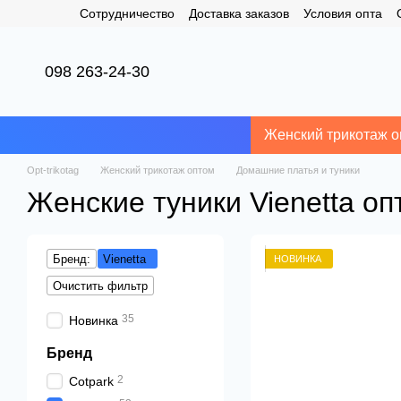
Сотрудничество
Доставка заказов
Условия опта
Перейти к основному контенту
098 263-24-30
Женский трикотаж о
Opt-trikotag
Женский трикотаж оптом
Домашние платья и туники
Женские туники Vienetta о
Бренд:
Vienetta
НОВИНКА
Очистить фильтр
35
Новинка
Бренд
2
Cotpark