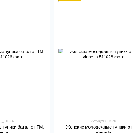
 1_511026
Артикул: 511028
 туники батал от ТМ.
Женские молодежные туники от
netta
Vienetta