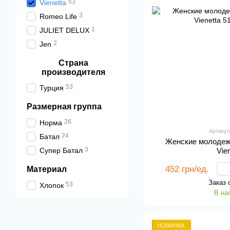
53
Vienetta
3
Romeo Life
1
JULIET DELUX
2
Jen
Страна
производителя
53
Турция
Размерная группа
26
Норма
Артикул
24
Батал
Женские молодеж
3
Супер Батал
Vie
452 грн/ед.
Материал
Заказ 
53
Хлопок
В на
НОВИНКА