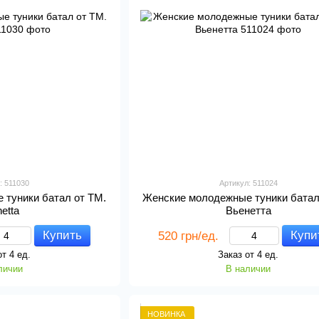
: 511030
Артикул: 511024
 туники батал от ТМ.
Женские молодежные туники батал
netta
Вьенетта
Купить
Купи
520 грн/ед.
от 4 ед.
Заказ от 4 ед.
личии
В наличии
НОВИНКА