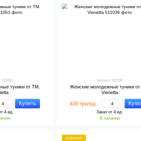
: 511051
Артикул: 511036
ные туники от ТМ.
Женские молодежные туники от
netta
Vienetta
Купить
Купи
439 грн/ед.
от 4 ед.
Заказ от 4 ед.
личии
В наличии
НОВИНКА