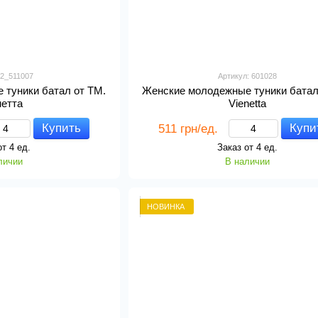
 2_511007
Артикул: 601028
 туники батал от ТМ.
Женские молодежные туники батал
нетта
Vienetta
Купить
Купи
511 грн/ед.
от 4 ед.
Заказ от 4 ед.
личии
В наличии
НОВИНКА