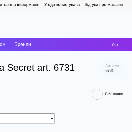
онтактна інформація
Угода користувача
Відгуки про магазин
том
Бренди
Укр
Secret art. 6731
Артикул
6731
В бажання