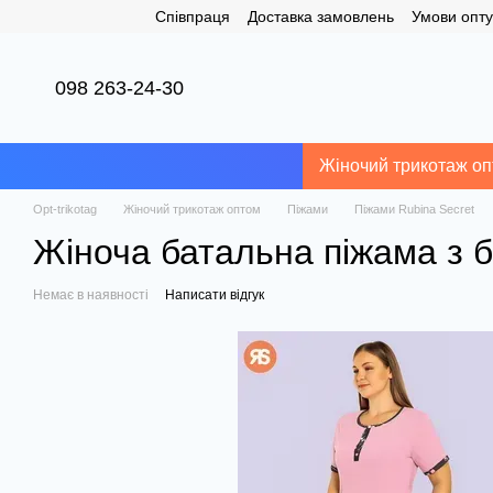
Співпраця
Доставка замовлень
Умови опту
Перейти до основного контенту
098 263-24-30
Жіночий трикотаж о
Opt-trikotag
Жіночий трикотаж оптом
Піжами
Піжами Rubina Secret
Жіноча батальна піжама з б
Немає в наявності
Написати відгук