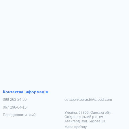
Контактна інформація
098 263-24-30
ostapenkoerast@icloud.com
067 296-04-15
Україна, 67806, Одеська обл.,
Передзвонити вам?
Овідіопольський р-н, смт.
Авангард, вул. Базова, 20
Мапа проїзду