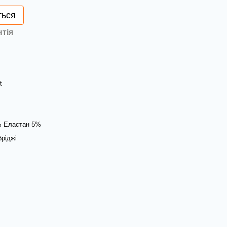
ться
нтія
t
% Еластан 5%
бріджі