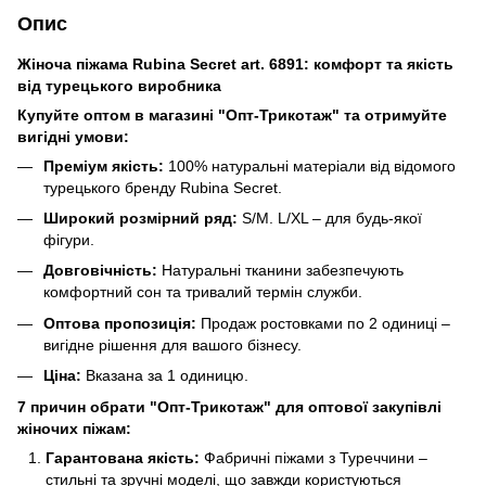
Опис
Жіноча піжама Rubina Secret art. 6891: комфорт та якість
від турецького виробника
Купуйте оптом в магазині "Опт-Трикотаж" та отримуйте
вигідні умови:
Преміум якість:
100% натуральні матеріали від відомого
турецького бренду Rubina Secret.
Широкий розмірний ряд:
S/M. L/XL – для будь-якої
фігури.
Довговічність:
Натуральні тканини забезпечують
комфортний сон та тривалий термін служби.
Оптова пропозиція:
Продаж ростовками по 2 одиниці –
вигідне рішення для вашого бізнесу.
Ціна:
Вказана за 1 одиницю.
7 причин обрати "Опт-Трикотаж" для оптової закупівлі
жіночих піжам:
Гарантована якість:
Фабричні піжами з Туреччини –
стильні та зручні моделі, що завжди користуються