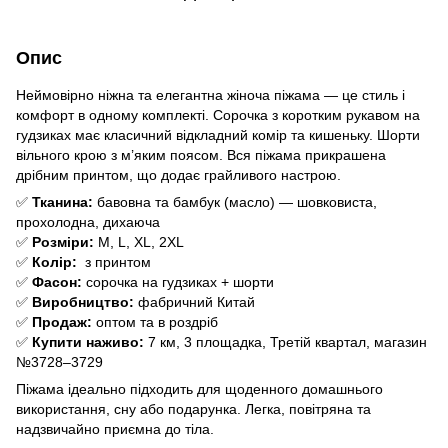
Опис
Неймовірно ніжна та елегантна жіноча піжама — це стиль і
комфорт в одному комплекті. Сорочка з коротким рукавом на
гудзиках має класичний відкладний комір та кишеньку. Шорти
вільного крою з м’яким поясом. Вся піжама прикрашена
дрібним принтом, що додає грайливого настрою.
✅
Тканина:
бавовна та бамбук (масло) — шовковиста,
прохолодна, дихаюча
✅
Розміри:
M, L, XL, 2XL
✅
Колір:
з принтом
✅
Фасон:
сорочка на гудзиках + шорти
✅
Виробництво:
фабричний Китай
✅
Продаж:
оптом та в роздріб
✅
Купити наживо:
7 км, 3 площадка, Третій квартал, магазин
№3728–3729
Піжама ідеально підходить для щоденного домашнього
використання, сну або подарунка. Легка, повітряна та
надзвичайно приємна до тіла.