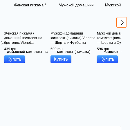
Женская пижама /
Мужской домашний
Мужской домашний
домашний комплект на
комплект (пижама) Vienetta
комплект (пижама) V
 (с
бретелях Vienetta -
— Шорты и Футболка
— Шорты и Футбол
Озорные Коты (розовый /
(Брокколи)
439 грн
600 грн
596 грн
какао)
Купить
Купить
Купить