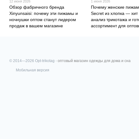
12 июня 2026
1 июня 2026
Обзор фабричного бренда
Почему женские пижам
Xinyunsaisi: почему эти пижамы и
Secret из хлопка — хит
ночнушки оптом станут лидером
анализ трикотажа и го
продаж в вашем магазине
ассортимент для оптов
© 2014—2026 Opt-trikotag -
оптовый магазин одежды для дома и сна
Мобильная версия