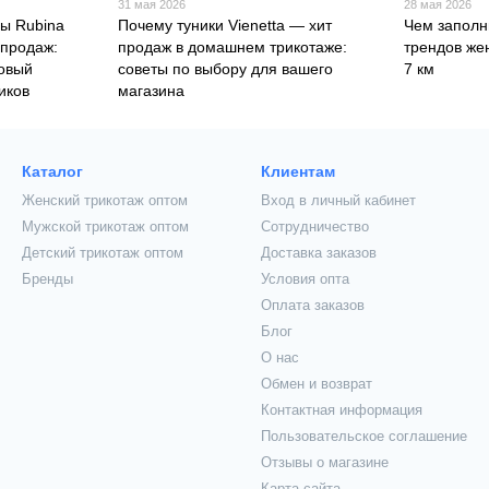
31 мая 2026
28 мая 2026
ы Rubina
Почему туники Vienetta — хит
Чем заполн
 продаж:
продаж в домашнем трикотаже:
трендов же
товый
советы по выбору для вашего
7 км
иков
магазина
Каталог
Клиентам
Женский трикотаж оптом
Вход в личный кабинет
Мужской трикотаж оптом
Сотрудничество
Детский трикотаж оптом
Доставка заказов
Бренды
Условия опта
Оплата заказов
Блог
О нас
Обмен и возврат
Контактная информация
Пользовательское соглашение
Отзывы о магазине
Карта сайта