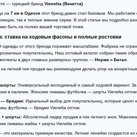
нте — турецкий бренд
Vienetta
(Венетта)
.
да на
7 км в Одессе
этот бренд давно стал базовым. Мы работаем 
ллекции, так и теплые зимние серии. В этой статье мы подробно р
зан быть на полках вашей торговой точки.
tta: ставка на ходовые фасоны и полные ростовки
 одежды от этого бренда поражает масштабами. Фабрика не огран
 розничных покупательниц. Наш оптовый каталог собран таким обр
мплекты в двух главных размерных группах —
Норма
и
Батал
.
на летний пик продаж мы рекомендуем делать упор на конкретные
 шорты:
Универсальный молодежный и самый ходовой вариант. За 
рии в наличии:
Женские пижамы футболка — шорты Vienetta оптом
 — бриджи:
Идеальный выбор для покупательниц, которые ценят 
мы футболка — бриджи Vienetta оптом
.
 + шорты:
Абсолютный лидер продаж в пик летнего зноя. Максима
ие пижамы майка + шорты Vienetta оптом
.
это материалы премиум-качества. Летние линейки создаются из н