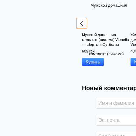
Мужской домашнил
Же
комплект (пижама) Vienetta
до
— Шорты и Футболка
Vi
(Мишка)
Сп
609 грн
484
Купить
Новый коммента