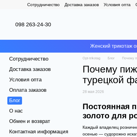
Сотрудничество
Доставка заказов
Условия опта
Перейти к основному контенту
098 263-24-30
Женский трикотаж о
Сотрудничество
Opt-trikotag
Блог
Почему п
Почему пиж
Доставка заказов
турецкой ф
Условия опта
Оплата заказов
28 мая 2026
Блог
Постоянная п
О нас
золото для р
Обмен и возврат
Каждый владелец рознично
Контактная информация
осенью — судорожно искат