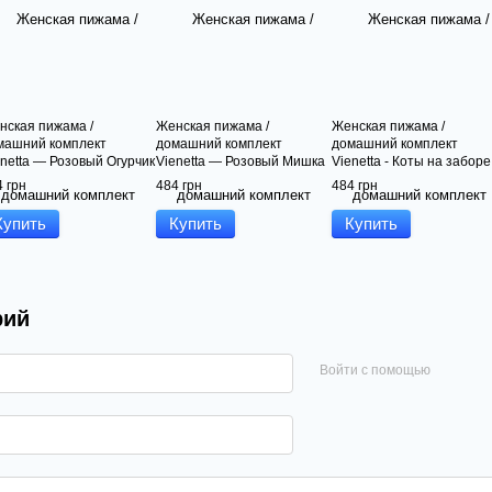
нская пижама /
Женская пижама /
Женская пижама /
машний комплект
домашний комплект
домашний комплект
enetta — Розовый Огурчик
Vienetta — Розовый Мишка
Vienetta - Коты на заборе
орт (с шортами)
(с шортами)
шортами)
 грн
484 грн
484 грн
Купить
Купить
Купить
рий
Войти с помощью