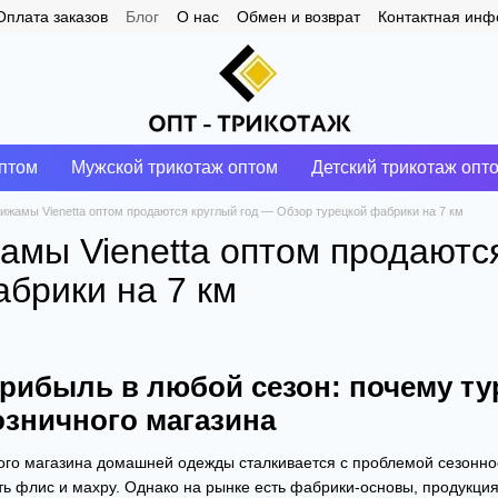
Оплата заказов
Блог
О нас
Обмен и возврат
Контактная ин
птом
Мужской трикотаж оптом
Детский трикотаж опт
ижамы Vienetta оптом продаются круглый год — Обзор турецкой фабрики на 7 км
амы Vienetta оптом продаютс
абрики на 7 км
рибыль в любой сезон: почему ту
озничного магазина
го магазина домашней одежды сталкивается с проблемой сезоннос
ь флис и махру. Однако на рынке есть фабрики-основы, продукция 