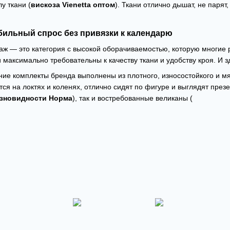
у ткани (
вискоза Vienetta оптом
). Ткани отлично дышат, не парят
абильный спрос без привязки к календарю
ж — это категория с высокой оборачиваемостью, которую многие
 максимально требовательны к качеству ткани и удобству кроя. И з
е комплекты бренда выполнены из плотного, износостойкого и мя
тся на локтях и коленях, отлично сидят по фигуре и выглядят през
зновидности Норма
), так и востребованные великаны (