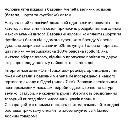
Чоловічі літні піжами з бавовни Vienetta великих розмірів
(батали, шорти та футболка) оптом
Натуральний чоловічий домашній одяг великих розмірів — це
категорія, яка в літній сезон приносить роздрібним магазинам
максимальний виторг. Бавовняні чоловічі комплекти (шорти та
футболка) батал від відомого турецького бренду Vienetta
ідеально закривають запити b2b-покупців. Головна перевага
цієї лінійки — першокласна 100% бавовна (cotton), яка
миттєво вбирає вологу, відмінно пропускає повітря та дарує
шкірі прохолоду навіть у найспекотніші літні дні.
Інтернет-магазин «Опт-Трикотаж» реалізує оригінальні літні
піжами-батали з бавовни Vienetta безпосередньо з нашого
гуртового складу в Одесі (ринок 7 км). Завдяки спеціальним
повнорозмірним лекалам, вироби сідають точно по фігурі
великої статури, не сковують рухів і зберігають бездоганний
товарний вигляд після численних циклів прання.
Співпрацюйте з прямим постачальником, замовляйте ходові
ростовки трикотажу онлайн та забезпечуйте свій бізнес
якісним товаром!