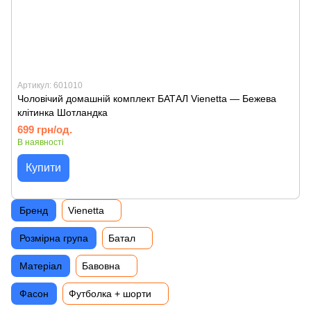
Артикул: 601010
Чоловічий домашній комплект БАТАЛ Vienetta — Бежева
клітинка Шотландка
699 грн/од.
В наявності
Купити
Бренд
Vienetta
Розмірна група
Батал
Матеріал
Бавовна
Фасон
Футболка + шорти