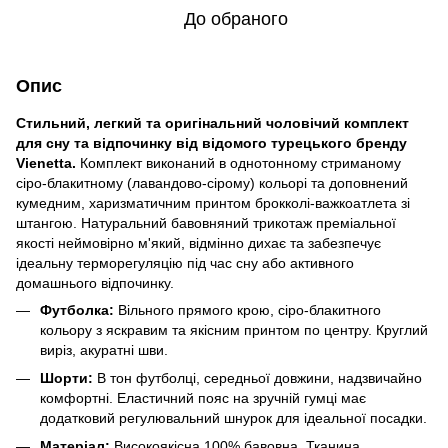
До обраного
Опис
Стильний, легкий та оригінальний чоловічий комплект
для сну та відпочинку від відомого турецького бренду
Vienetta.
Комплект виконаний в однотонному стриманому
сіро-блакитному (лавандово-сірому) кольорі та доповнений
кумедним, харизматичним принтом брокколі-важкоатлета зі
штангою. Натуральний бавовняний трикотаж преміальної
якості неймовірно м'який, відмінно дихає та забезпечує
ідеальну терморегуляцію під час сну або активного
домашнього відпочинку.
Футболка:
Вільного прямого крою, сіро-блакитного
кольору з яскравим та якісним принтом по центру. Круглий
виріз, акуратні шви.
Шорти:
В тон футболці, середньої довжини, надзвичайно
комфортні. Еластичний пояс на зручній гумці має
додатковий регулювальний шнурок для ідеальної посадки.
Матеріал:
Високоякісна 100% бавовна. Тканина