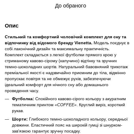
До обраного
Опис
Стильний та комфортний чоловічий комплект для сну та
відпочинку від відомого бренду Vienetta.
Модель поєднує в
собі лаконічний дизайн та максимальну практичність.
Комплект складається з легкої футболки прямого крою у
стриманому кавово-сірому (капучино) відтінку та зручних
темно-шоколадних шортів. Натуральний бавовняний трикотаж
преміальної якості є надзвичайно приємним до тіла, відмінно
пропускає повітря та не обмежує рухів, забезпечуючи
ідеальний комфорт для нічного сну або домашнього
проведення часу.
Футболка:
Спокійного кавово-сірого кольору з акуратним
тематичним принтом
«COFFEE»
. Круглий виріз, короткий
рукав.
Шорти:
Глибокого темно-шоколадного кольору, середньої
довжини. Еластичний пояс на широкій гумці зі шнурком-
зав'язкою гарантує зручну посадку.