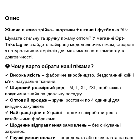
Опис
Жіноча піжама трійка– шортики + штани і футболка
🌸✨
Шукаєте стильну та зручну піжаму оптом? У магазині
Opt-
Trikotag
ви знайдете найкращі моделі жіночих піжам, створені
з натуральних матеріалів для максимального комфорту та
довговічності.
💎
Чому варто обрати наші піжами?
✔
Висока якість
– фабричне виробництво, бездоганний крій і
м’які натуральні тканини.
✔
Широкий розмірний ряд
– M, L, XL, 2XL, щоб кожна
покупчиня знайшла ідеальну посадку.
✔
Оптовий продаж
– зручні ростовки по 4 одиниці для
вигідних закупівель.
✔
Найкращі ціни в Україні
– пряме співробітництво з
китайськими фабриками.
✔
Щоденне відправлення замовлень
– без очікувань і
затримок.
✔
Гнучкі умови оплати
– передплата або післяплата на ваш