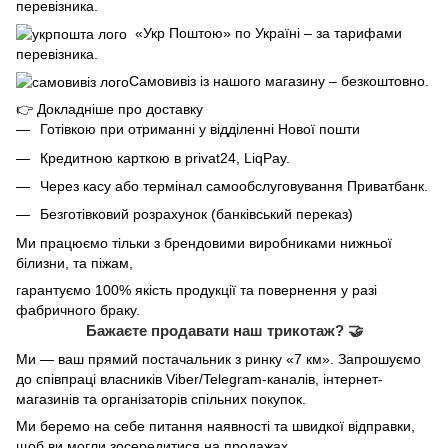
перевізника.
«Укр Поштою» по Україні – за тарифами
перевізника.
Самовивіз із нашого магазину – безкоштовно.
👉
Докладніше про доставку
Готівкою при отриманні у відділенні Нової пошти
Кредитною карткою в privat24, LiqPay.
Через касу або термінал самообслуговування Приватбанк.
Безготівковий розрахунок (банківський переказ)
Ми працюємо тільки з брендовими виробниками нижньої
білизни, та піжам,
гарантуємо 100% якість продукції та повернення у разі
фабричного браку.
Бажаєте продавати наш трикотаж? 🤝
Ми — ваш прямий постачальник з ринку «7 км». Запрошуємо
до співпраці власників Viber/Telegram-каналів, інтернет-
магазинів та організаторів спільних покупок.
Ми беремо на себе питання наявності та швидкої відправки,
щоб ви могли зосередитися на продажах.