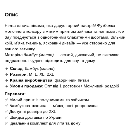
Опис
Ніжна жіноча піжама, яка дарує гарний настрій! Футболка
молочного кольору з милим принтом зайчика та написом
nice
day
поєднується з однотонними блакитними шортами. Вільний
крій, м’яка тканина, яскравий дизайн — усе створено для
вашого затишку.
Матеріал
бамбук (масло)
— легкий, дихаючий, не викликає
подразнень і чудово підходить для сну та дому.
🔸
Склад
: бамбук (масло)
🔸
Розміри
: M, L, XL, 2XL
🔸
Країна виробництва
: фабричний Китай
🔸
Умови продажу
: Опт від 1 ростовки • Можливий роздріб
Переваги:
✅ Милий принт із полуничками та зайчиком
✅ Бамбукова тканина — м’яка, повітропроникна
✅ Доступні розміри до 2XL
✅ Швидка доставка по Україні
✅ Ідеальний комплект для літа та дому