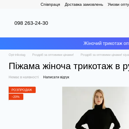
Співпраця
Доставка замовлень
Умови опту
Перейти до основного контенту
098 263-24-30
Жіночий трикотаж о
Opt-trikotag
Роздріб за оптовими цінами!
Роздріб за оптовими цінами! siya
Піжама жіноча трикотаж в ру
Немає в наявності
Написати відгук
РОЗПРОДАЖ
−20%