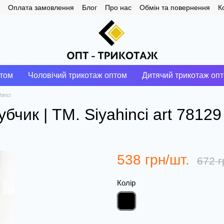
Оплата замовлення
Блог
Про нас
Обмін та повернення
К
птом
Чоловічий трикотаж оптом
Дитячий трикотаж оп
hinci
бчик | ТМ. Siyahinci art 78129
538 грн/шт.
672 г
Колір