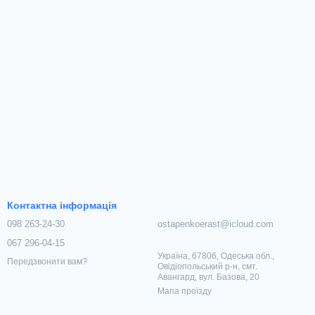
Контактна інформація
098 263-24-30
ostapenkoerast@icloud.com
067 296-04-15
Україна, 67806, Одеська обл.,
Передзвонити вам?
Овідіопольський р-н, смт.
Авангард, вул. Базова, 20
Мапа проїзду