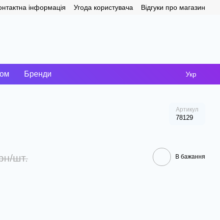
онтактна інформація
Угода користувача
Відгуки про магазин
том
Бренди
Укр
Артикул
78129
рн/шт.
В бажання