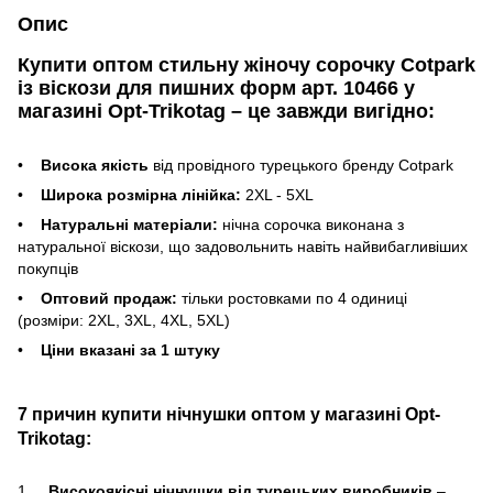
Опис
Купити оптом стильну жіночу сорочку Cotpark
із віскози для пишних форм арт. 10466 у
магазині Opt-Trikotag – це завжди вигідно:
•
Висока якість
від провідного турецького бренду Cotpark
•
Широка розмірна лінійка:
2XL - 5XL
•
Натуральні матеріали:
нічна сорочка виконана з
натуральної віскози, що задовольнить навіть найвибагливіших
покупців
•
Оптовий продаж:
тільки ростовками по 4 одиниці
(розміри: 2XL, 3XL, 4XL, 5XL)
•
Ціни вказані за 1 штуку
7 причин купити нічнушки оптом у магазині Opt-
Trikotag:
1.
Високоякісні нічнушки від турецьких виробників
–