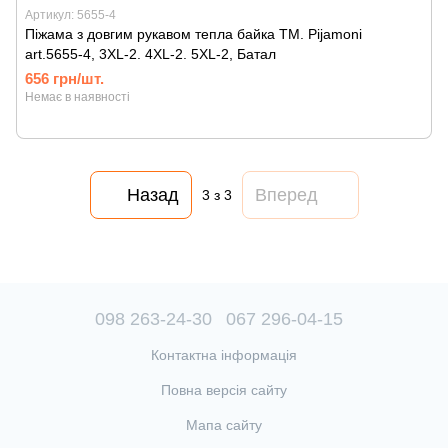
Артикул: 5655-4
Піжама з довгим рукавом тепла байка ТМ. Pijamoni
art.5655-4, 3XL-2. 4XL-2. 5XL-2, Батал
656 грн/шт.
Немає в наявності
Назад
Вперед
3
з 3
098 263-24-30
067 296-04-15
Контактна інформація
Повна версія сайту
Мапа сайту