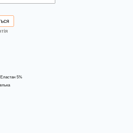
ться
нтія
 Еластан 5%
елька