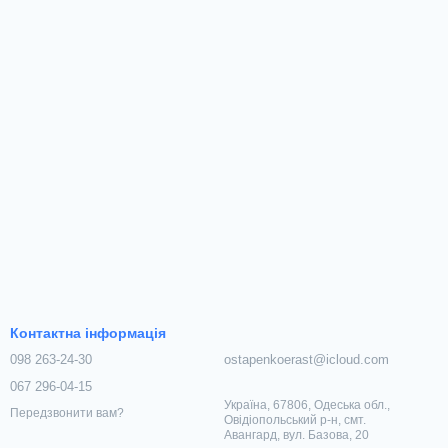
Контактна інформація
098 263-24-30
ostapenkoerast@icloud.com
067 296-04-15
Україна, 67806, Одеська обл.,
Передзвонити вам?
Овідіопольський р-н, смт.
Авангард, вул. Базова, 20