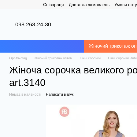
Співпраця
Доставка замовлень
Умови опту
Перейти до основного контенту
098 263-24-30
Жіночий трикотаж о
Opt-trikotag
Жіночий трикотаж оптом
Нічні сорочки
Нічні сорочки Rubi
Жіноча сорочка великого роз
art.3140
Немає в наявності
Написати відгук