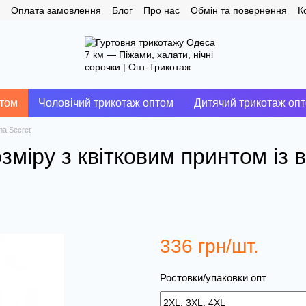
Оплата замовлення
Блог
Про нас
Обмін та повернення
К
птом
Чоловічий трикотаж оптом
Дитячий трикотаж оп
na Secret
міру з квітковим принтом із в
336 грн/шт.
Ростовки/упаковки опт