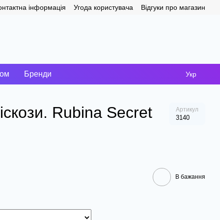
онтактна інформація
Угода користувача
Відгуки про магазин
том
Бренди
Укр
іскози. Rubina Secret
Артикул
3140
В бажання