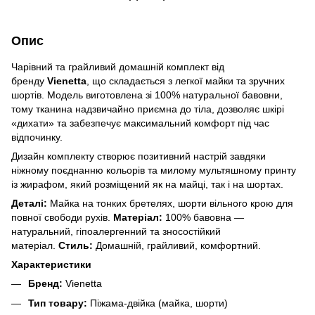
Опис
Чарівний та грайливий домашній комплект від
бренду
Vienetta
, що складається з легкої майки та зручних
шортів. Модель виготовлена зі 100% натуральної бавовни,
тому тканина надзвичайно приємна до тіла, дозволяє шкірі
«дихати» та забезпечує максимальний комфорт під час
відпочинку.
Дизайн комплекту створює позитивний настрій завдяки
ніжному поєднанню кольорів та милому мультяшному принту
із жирафом, який розміщений як на майці, так і на шортах.
Деталі:
Майка на тонких бретелях, шорти вільного крою для
повної свободи рухів.
Матеріал:
100% бавовна —
натуральний, гіпоалергенний та зносостійкий
матеріал.
Стиль:
Домашній, грайливий, комфортний.
Характеристики
Бренд:
Vienetta
Тип товару:
Піжама-двійка (майка, шорти)