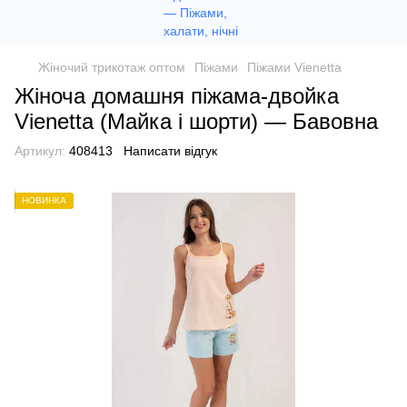
Жіночий трикотаж оптом
Піжами
Піжами Vienetta
Жіноча домашня піжама-двойка
Vienetta (Майка і шорти) — Бавовна
Артикул:
408413
Написати відгук
НОВИНКА