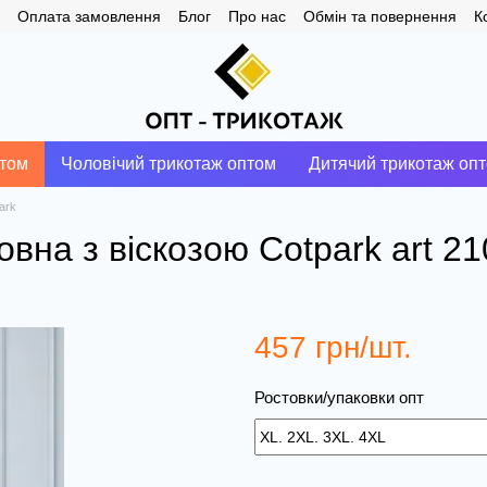
Оплата замовлення
Блог
Про нас
Обмін та повернення
К
птом
Чоловічий трикотаж оптом
Дитячий трикотаж оп
ark
овна з віскозою Сotpark art 2
457 грн/шт.
Ростовки/упаковки опт