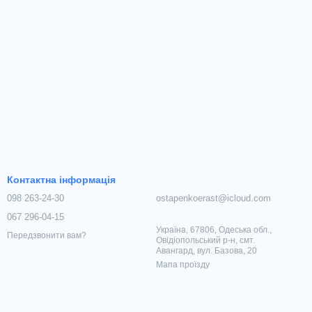
Контактна інформація
098 263-24-30
ostapenkoerast@icloud.com
067 296-04-15
Україна, 67806, Одеська обл.,
Передзвонити вам?
Овідіопольський р-н, смт.
Авангард, вул. Базова, 20
Мапа проїзду