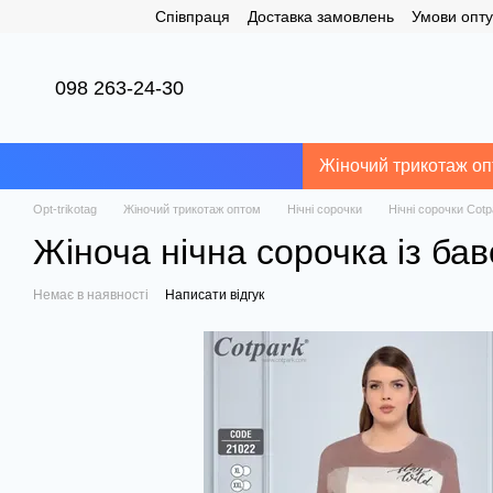
Співпраця
Доставка замовлень
Умови опту
Перейти до основного контенту
098 263-24-30
Жіночий трикотаж о
Opt-trikotag
Жіночий трикотаж оптом
Нічні сорочки
Нічні сорочки Cotp
Жіноча нічна сорочка із бав
Немає в наявності
Написати відгук