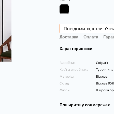
Повідомити, коли з'яв
Доставка
Оплата
Гара
Характеристики
Виробник
Cotpark
Країна виробника
Туреччина
Матеріал
Віскоза
Склад
Віскоза 95
Фасон
Широка бр
Поширити у соцмережах