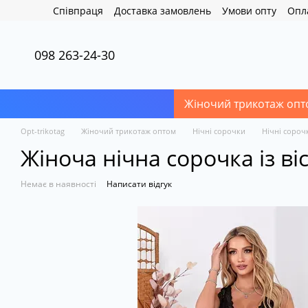
Перейти до основного контенту
Співпраця
Доставка замовлень
Умови опту
Опл
098 263-24-30
Жіночий трикотаж опт
Opt-trikotag
Жіночий трикотаж оптом
Нічні сорочки
Нічні сороч
Жіноча нічна сорочка із віс
Немає в наявності
Написати відгук