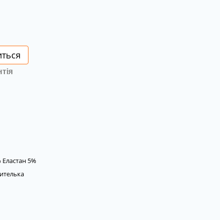
иться
нтія
% Еластан 5%
ителька