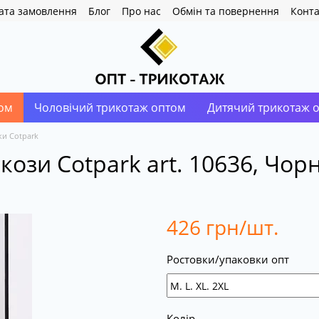
ата замовлення
Блог
Про нас
Обмін та повернення
Конта
ом
Чоловічий трикотаж оптом
Дитячий трикотаж 
ки Cotpark
кози Сotpark art. 10636, Чорн
426 грн/шт.
Ростовки/упаковки опт
Колір