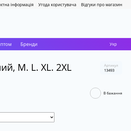
ктна інформація
Угода користувача
Відгуки про магазин
оптом
Бренди
Укр
ий, M. L. XL. 2XL
Артикул
13493
В бажання