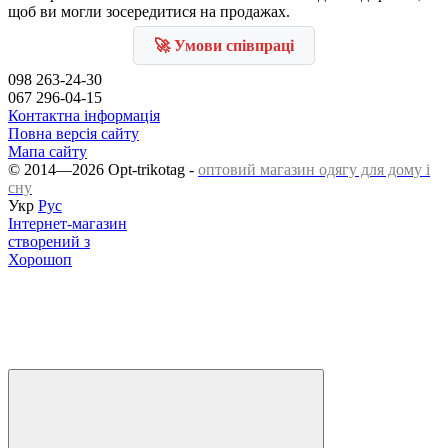
щоб ви могли зосередитися на продажах.
🚀 Умови співпраці
098 263-24-30
067 296-04-15
Контактна інформація
Повна версія сайту
Мапа сайту
© 2014—2026 Opt-trikotag -
оптовий магазин одягу для дому і
сну
Укр
Рус
Інтернет-магазин
створений з
Хорошоп