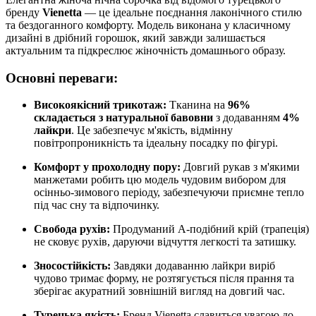
бренду
Vienetta
— це ідеальне поєднання лаконічного стилю
та бездоганного комфорту. Модель виконана у класичному
дизайні в дрібний горошок, який завжди залишається
актуальним та підкреслює жіночність домашнього образу.
Основні переваги:
Високоякісний трикотаж:
Тканина на
96%
складається з натуральної бавовни
з додаванням
4%
лайкри
. Це забезпечує м'якість, відмінну
повітропроникність та ідеальну посадку по фігурі.
Комфорт у прохолодну пору:
Довгий рукав з м'якими
манжетами робить цю модель чудовим вибором для
осінньо-зимового періоду, забезпечуючи приємне тепло
під час сну та відпочинку.
Свобода рухів:
Продуманий А-подібний крій (трапеція)
не сковує рухів, даруючи відчуття легкості та затишку.
Зносостійкість:
Завдяки додаванню лайкри виріб
чудово тримає форму, не розтягується після прання та
зберігає акуратний зовнішній вигляд на довгий час.
Турецька якість:
Бренд Vienetta славиться увагою до