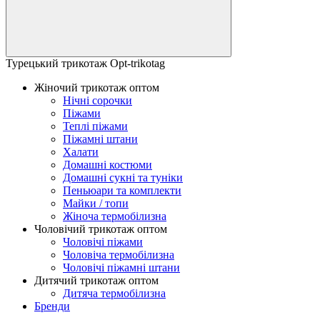
Турецький трикотаж Opt-trikotag
Жіночий трикотаж оптом
Нічні сорочки
Піжами
Теплі піжами
Піжамні штани
Халати
Домашні костюми
Домашні сукні та туніки
Пеньюари та комплекти
Майки / топи
Жіноча термобілизна
Чоловічий трикотаж оптом
Чоловічі піжами
Чоловіча термобілизна
Чоловічі піжамні штани
Дитячий трикотаж оптом
Дитяча термобілизна
Бренди