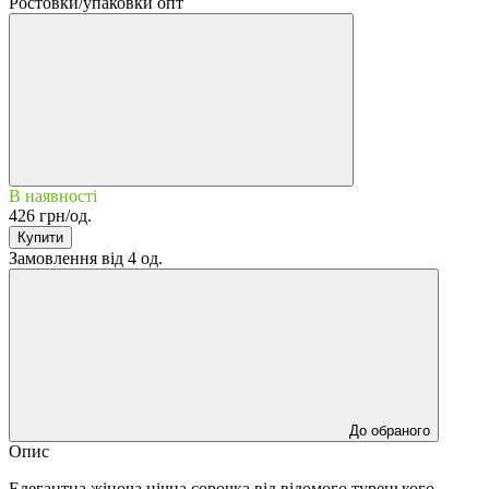
Ростовки/упаковки опт
В наявності
426 грн/од.
Купити
Замовлення від 4 од.
До обраного
Опис
Елегантна жіноча нічна сорочка від відомого турецького