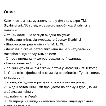
Опис
Купити оптом піжаму жіночу теплу фліс та махра ТМ.
Siyahinci art.78575 від турецького виробника Siyahinci в
магазині
Опт-Трикотаж - це завжди вигідна покупка:
- Найкраща якість від турецького бренду Siyahinci
- Широка розмірна лінійка - S. M. L. XL
- Женская пижама батал виконана лише з натуральних
матеріалів, що послужить роками
- Оптова продажа лише ростовками по 4 одиниць
- Ціни вказані за 1 штуку
7 причин купити жіночі піжами оптом у магазині Opt-Trikotag:
1. У нас якісні фабричні піжами від виробників з Турції - стильні
та комфортні
фасони, які будуть користуватися попитом на ринку;
2. Вигідні оптові ціни - ми працюємо на пряму з турецькими
фабриками і ціни у
нас найнижчі в Україні;
3. Співпраця на вигідних оптових умовах, індивідуальний
підхід до кожного