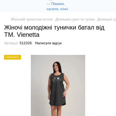
Жіночий трикотаж оптом
Домашні сукні та туніки
Домашні сук
Жіночі молодіжні тунички батал від
ТМ. Vienetta
Артикул:
511026
Написати відгук
НОВИНКА