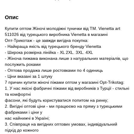
Опис
Купити оптом Жіночі молодіжні тунички від ТМ. Vienetta art
511026 від турецького виробника Vienetta в магазині
Опт-Трикотаж - це завжди вигідна покупка:
- Найкраща якість від турецького бренду Vienetta
- Широка розмірна лінійка - XL 2XL. 3XL. 4XL
- Жіноча пижама виконана лише з натуральних матеріалів, що
послужить роками
- Оптова продажа лише ростовками по 4 одиниць
- Ціни вказані за 1 штуку
7 причин купити жіночі піжами оптом у магазині Opt-Trikotag:
1. У нас якісні фабричні піжами від виробників з Турції - стильні
та комфортні
фасони, які будуть користуватися попитом на ринку;
2. Вигідні оптові ціни - ми працюємо на пряму з турецькими
фабриками і ціни у
нас найнижчі в Україні;
3. Співпраця на вигідних оптових умовах, індивідуальний
підхід до кожного