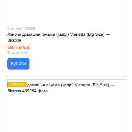
Артикул: 409289
Жіноча домашня піжама (капрі) Vienetta (Big Size) —
Віскоза
650 грн/од.
В наявності
Купити
НОВИНКА