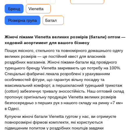
Бренд
Vienetta
Розмірна група
Батал
Жіночі піжами Vienetta великих розмірів (батали) оптом —
ходовий асортимент для вашого бізнесу
Пошук якісного, стильного та повномірного домашнього одягу
великих розмірів — це постійний квест для власників
роздрібних магазинів. Жіночі піжами-батали від провідного
турецького бренду Vienetta закривають цю потребу на 100%.
Спеціальні фабричні лекала розроблені з урахуванням
особливостей фігури, що гарантує вільну посадку та
максимальний комфорт, а першокласний турецький трикотаж
(cotton) забезпечує тривалу зносостійкість. Наш оптовий склад
пропонує оригінальну продукцію Vienetta великих розмірів
безпосередньо з перших рук з нашого складу на ринку «7 км»
в Одесі.
Купуючи жіночі батали Vienetta гуртом у нас, ви отримуєте
повнорозмірні фірмові комплекти, які користуються
підвищеним попитом у роздрібних покупців завдяки