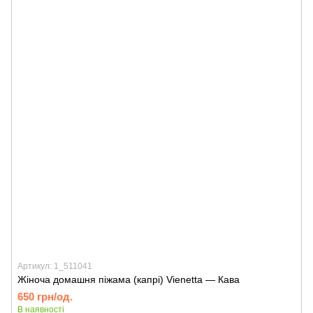
Артикул: 1_511041
Жіноча домашня піжама (капрі) Vienetta — Кава
650 грн/од.
В наявності