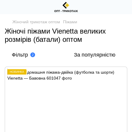
Жіночий трикотаж оптом
Піжами
Жіночі піжами Vienetta великих
розмірів (батали) оптом
Фільтр
За популярністю
2
НОВИНКА