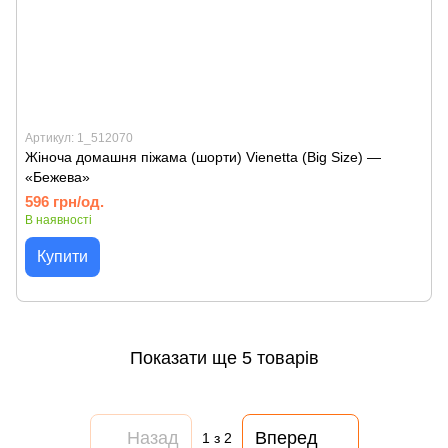
Артикул: 1_512070
Жіноча домашня піжама (шорти) Vienetta (Big Size) —
«Бежева»
596 грн/од.
В наявності
Купити
Показати ще 5 товарів
Назад
Вперед
1
з 2