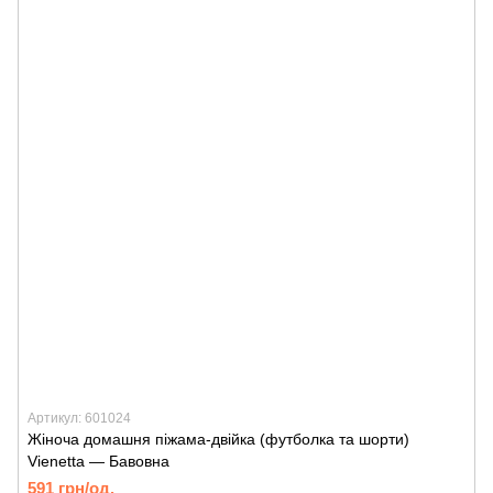
Артикул: 601024
Жіноча домашня піжама-двійка (футболка та шорти)
Vienetta — Бавовна
591 грн/од.