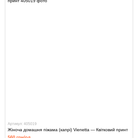
Артикул: 405019
Жіноча домашня піжама (капрі) Vienetta — Квітковий принт
560 грн/од.