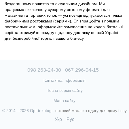
бездоганному пошиттю та актуальним дизайнам. Ми
працюємо виключно у суворому оптовому форматі для
магазинів та торгових точок — усі позиції відпускаються тільки
фабричними ростовками (серіями). Співпрацюйте з прямим
постачальником: оформлюйте замовлення на ходові батальні
серії та отримуйте швидку щоденну доставку по всій Україні
для безперебійної торгівлі вашого бізнесу.
098 263-24-30
067 296-04-15
Контактна інформація
Повна версія сайту
Мапа сайту
© 2014—2026 Opt-trikotag -
оптовий магазин одягу для дому і сну
Укр
Рус