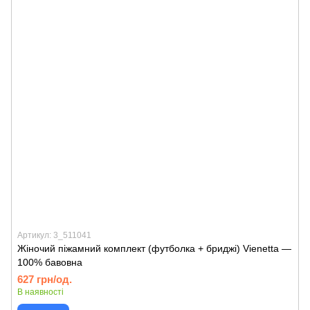
Артикул: 3_511041
Жіночий піжамний комплект (футболка + бриджі) Vienetta —
100% бавовна
627 грн/од.
В наявності