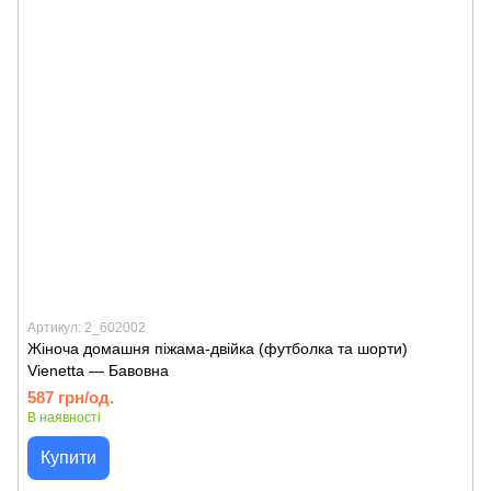
Артикул: 2_602002
Жіноча домашня піжама-двійка (футболка та шорти)
Vienetta — Бавовна
587 грн/од.
В наявності
Купити