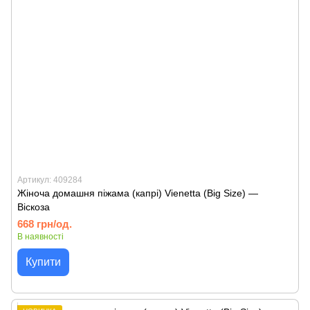
Артикул: 409284
Жіноча домашня піжама (капрі) Vienetta (Big Size) —
Віскоза
668 грн/од.
В наявності
Купити