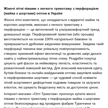
Жіночі літні піжами з легкого трикотажу з перфорацією
(майка з шортами) оптом в Україні
Жіночі літні комплекти, що складаються з відкритої майки та
коротких шортиків, виконані з легкого трикотажу з
перфорацією — це витончений та ультракомфортний тренд
домашньої моди. Перфорований трикотаж (або прошва)
виготовляється на основі 100% натуральної бавовни та
прикрашається дрібними ажурними візерунками. Завдяки такій
перфорації тканина має унікальну повітропроникність,
створює приємний ефект вентиляції та дозволяє шкірі дихати
навіть у найекстремальнішу літню спеку. Роздрібні покупці
цінують цей фасон за неймовірну легкість, еластичність та
романтичний зовнішній вигляд. Для власників магазинів одягу,
бутіків білизни та онлайн-майданчиків оптова закупівля майок
із перфорованими шортами — це чудовий спосіб освіжити
літній асортимент дефіцитним ходовим товаром та залучити
клієнток, які шукають бездоганну якість за доступною ціною.
Інтернет-магазин «Опт-Трикотаж» пропонує купити жіночі
піжами з легкого трикотажу з перфорацією майка з шортами
оптом безпосередньо від провідних фабрик Туреччини та