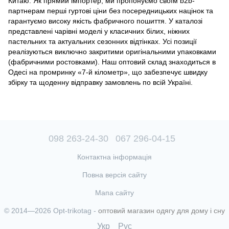
Китаю. Як прямий імпортер, ми пропонуємо своїм b2b-
партнерам перші гуртові ціни без посередницьких націнок та
гарантуємо високу якість фабричного пошиття. У каталозі
представлені чарівні моделі у класичних білих, ніжних
пастельних та актуальних сезонних відтінках. Усі позиції
реалізуються виключно закритими оригінальними упаковками
(фабричними ростовками). Наш оптовий склад знаходиться в
Одесі на промринку «7-й кілометр», що забезпечує швидку
збірку та щоденну відправку замовлень по всій Україні.
098 263-24-30
067 296-04-15
Контактна інформація
Повна версія сайту
Мапа сайту
© 2014—2026 Opt-trikotag -
оптовий магазин одягу для дому і сну
Укр
Рус