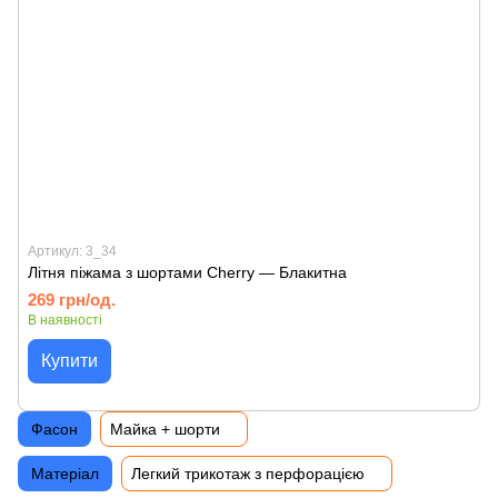
Артикул: 3_34
Літня піжама з шортами Cherry — Блакитна
269 грн/од.
В наявності
Купити
Фасон
Майка + шорти
Матеріал
Легкий трикотаж з перфорацією