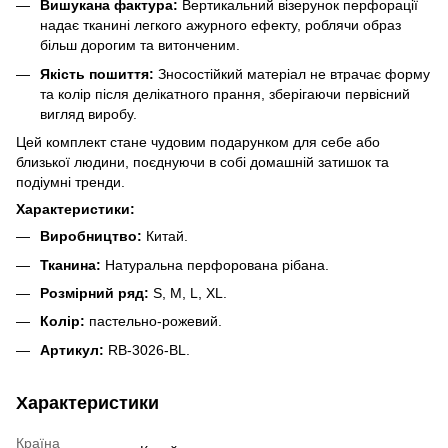
Вишукана фактура:
Вертикальний візерунок перфорації
надає тканині легкого ажурного ефекту, роблячи образ
більш дорогим та витонченим.
Якість пошиття:
Зносостійкий матеріал не втрачає форму
та колір після делікатного прання, зберігаючи первісний
вигляд виробу.
Цей комплект стане чудовим подарунком для себе або
близької людини, поєднуючи в собі домашній затишок та
подіумні тренди.
Характеристики:
Виробництво:
Китай.
Тканина:
Натуральна перфорована рібана.
Розмірний ряд:
S, M, L, XL.
Колір:
пастельно-рожевий.
Артикул:
RB-3026-BL.
Характеристики
Країна