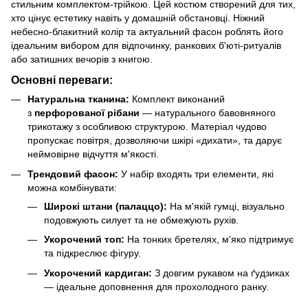
стильним комплектом-трійкою. Цей костюм створений для тих,
хто цінує естетику навіть у домашній обстановці. Ніжний
небесно-блакитний колір та актуальний фасон роблять його
ідеальним вибором для відпочинку, ранкових б'юті-ритуалів
або затишних вечорів з книгою.
Основні переваги:
Натуральна тканина:
Комплект виконаний
з
перфорованої рібани
— натурального бавовняного
трикотажу з особливою структурою. Матеріал чудово
пропускає повітря, дозволяючи шкірі «дихати», та дарує
неймовірне відчуття м'якості.
Трендовий фасон:
У набір входять три елементи, які
можна комбінувати:
Широкі штани (палаццо):
На м'якій гумці, візуально
подовжують силует та не обмежують рухів.
Укорочений топ:
На тонких бретелях, м'яко підтримує
та підкреслює фігуру.
Укорочений кардиган:
З довгим рукавом на ґудзиках
— ідеальне доповнення для прохолодного ранку.