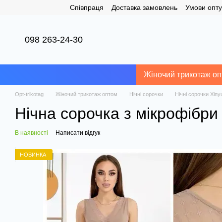
Співпраця
Доставка замовлень
Умови опту
Перейти до основного контенту
098 263-24-30
Жіночий трикотаж о
Opt-trikotag
Жіночий трикотаж оптом
Нічні сорочки
Нічні сорочки Xiny
Нічна сорочка з мікрофібри
В наявності
Написати відгук
НОВИНКА