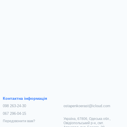
Контактна інформація
098 263-24-30
ostapenkoerast@icloud.com
067 296-04-15
Україна, 67806, Одеська обл.,
Передзвонити вам?
Овідіопольський р-н, смт.