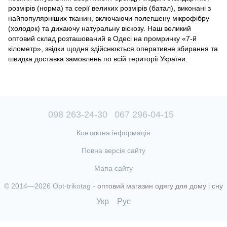
розмірів (норма) та серії великих розмірів (батал), виконані з
найпопулярніших тканин, включаючи полегшену мікрофібру
(холодок) та дихаючу натуральну віскозу. Наш великий
оптовий склад розташований в Одесі на промринку «7-й
кілометр», звідки щодня здійснюється оперативне збирання та
швидка доставка замовлень по всій території України.
098 263-24-30
067 296-04-15
Контактна інформація
Повна версія сайту
Мапа сайту
© 2014—2026 Opt-trikotag -
оптовий магазин одягу для дому і сну
Укр
Рус