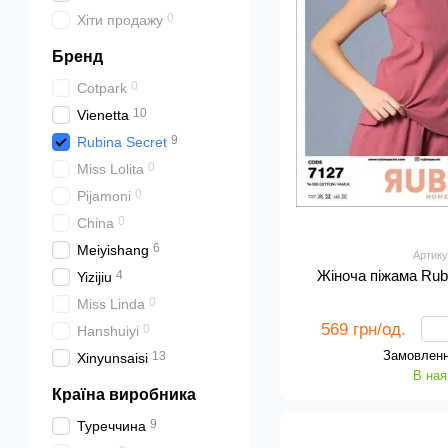
0
Хіти продажу
Бренд
0
Cotpark
10
Vienetta
9
Rubina Secret
0
Miss Lolita
0
Pijamoni
0
China
6
Meiyishang
Артику
Жіноча піжама Rub
4
Yizijiu
0
Miss Linda
569 грн/од.
0
Hanshuiyi
Замовленн
13
Xinyunsaisi
В ная
Країна виробника
9
Туреччина