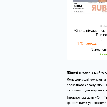
Артику
Жіноча піжама шорт
Rubina
470 грн/од.
Замовленн
В ная
Жіночі піжами з майкою
Легкі домашні комплекти-
спекотного сезону, який з
«норма». Одяг вирізняєт
Інтернет-магазин «Опт-Т
фабричними упаковками (