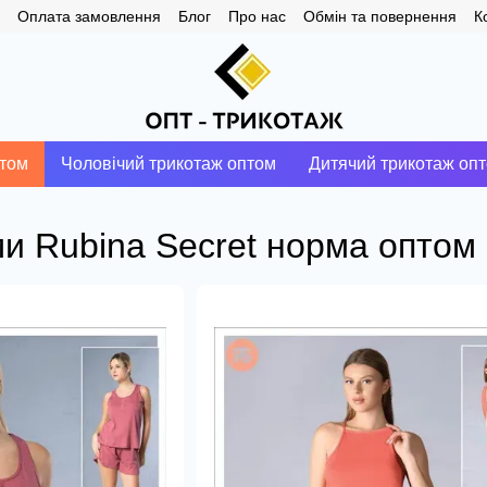
Оплата замовлення
Блог
Про нас
Обмін та повернення
К
птом
Чоловічий трикотаж оптом
Дитячий трикотаж оп
и Rubina Secret норма оптом