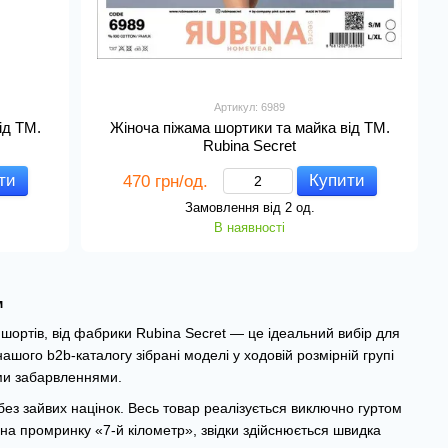
Артикул: 6989
ід TM.
Жіноча піжама шортики та майка від TM.
Rubina Secret
ти
Купити
470 грн/од.
Замовлення від 2 од.
В наявності
м
 шортів, від фабрики Rubina Secret — це ідеальний вибір для
ашого b2b-каталогу зібрані моделі у ходовій розмірній групі
ми забарвленнями.
ез зайвих націнок. Весь товар реалізується виключно гуртом
а промринку «7-й кілометр», звідки здійснюється швидка