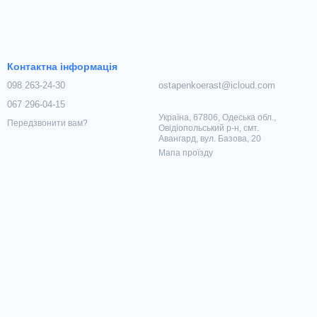
Контактна інформація
098 263-24-30
ostapenkoerast@icloud.com
067 296-04-15
Україна, 67806, Одеська обл.,
Передзвонити вам?
Овідіопольський р-н, смт.
Авангард, вул. Базова, 20
Мапа проїзду