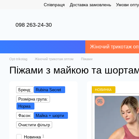
Співпраця
Доставка замовлень
Умови опту
Перейти до основного контенту
098 263-24-30
Жіночий трикотаж о
Opt-trikotag
Жіночий трикотаж оптом
Піжами
Піжами з майкою та шортам
Бренд:
Rubina Secret
НОВИНКА
Розмірна група:
Норма
Фасон:
Майка + шорти
Очистити фільтр
1
Новинка