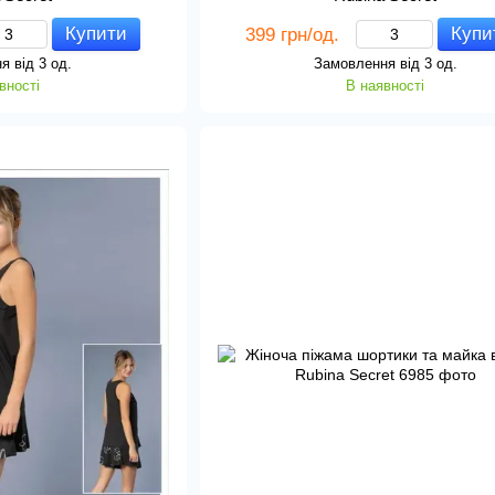
Купити
Купи
399 грн/од.
я від 3 од.
Замовлення від 3 од.
вності
В наявності