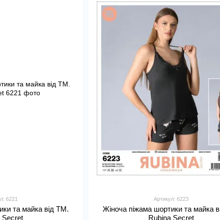
л: 6221
Артикул: 6223
ики та майка від TM.
Жіноча піжама шортики та майка в
 Secret
Rubina Secret