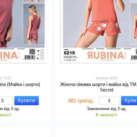
л: 7127
Артикул: 6219
ina (Майка і шорти)
Жіноча піжама шорти і майка від TM
Secret
Купити
Купи
381 грн/од.
я від 3 од.
Замовлення від 3 од.
вності
В наявності