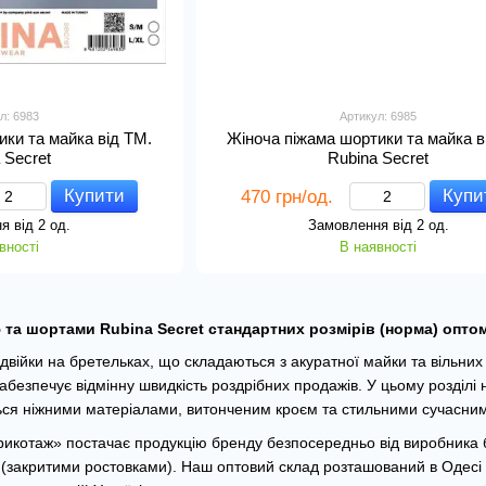
л: 6983
Артикул: 6985
ики та майка від TM.
Жіноча піжама шортики та майка в
 Secret
Rubina Secret
Купити
Купи
470 грн/од.
я від 2 од.
Замовлення від 2 од.
вності
В наявності
 та шортами Rubina Secret стандартних розмірів (норма) опто
двійки на бретельках, що складаються з акуратної майки та вільних
абезпечує відмінну швидкість роздрібних продажів. У цьому розділі н
ься ніжними матеріалами, витонченим кроєм та стильними сучасни
рикотаж» постачає продукцію бренду безпосередньо від виробника б
закритими ростовками). Наш оптовий склад розташований в Одесі н