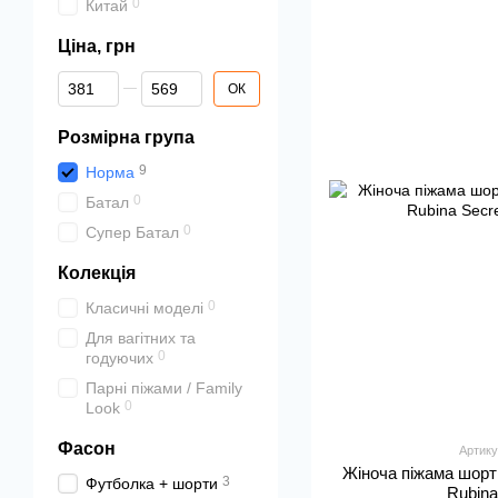
0
Китай
Ціна, грн
Від Ціна, грн
До Ціна, грн
ОК
Розмірна група
9
Норма
0
Батал
0
Супер Батал
Колекція
0
Класичні моделі
Для вагітних та
0
годуючих
Парні піжами / Family
0
Look
Фасон
Артику
Жіноча піжама шорт
3
Футболка + шорти
Rubina