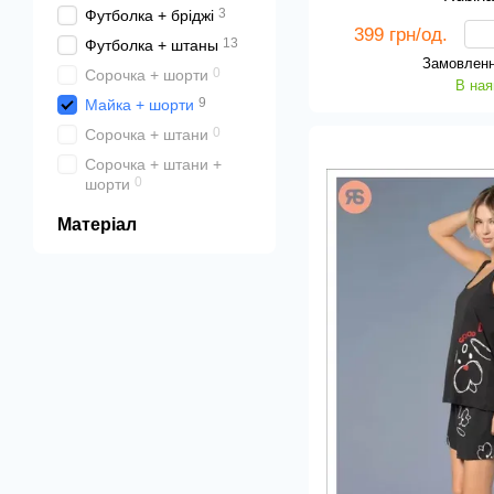
3
Футболка + бріджі
399 грн/од.
13
Футболка + штаны
Замовленн
0
Сорочка + шорти
В ная
9
Майка + шорти
0
Сорочка + штани
Сорочка + штани +
0
шорти
Матеріал