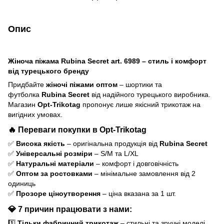
Опис
Жіноча піжама Rubina Secret art. 6989 – стиль і комфорт
від турецького бренду
Придбайте
жіночі піжами оптом
– шортики та
футболка
Rubina Secret
від надійного турецького виробника.
Магазин
Opt-Trikotag
пропонує лише якісний трикотаж на
вигідних умовах.
🔥
Переваги покупки в Opt-Trikotag
✅
Висока якість
– оригінальна продукція від
Rubina Secret
✅
Універсальні розміри
– S/M та L/XL
✅
Натуральні матеріали
– комфорт і довговічність
✅
Оптом за ростовками
– мінімальне замовлення від 2
одиниць
✅
Прозоре ціноутворення
– ціна вказана за 1 шт.
💎
7 причин працювати з нами:
1️⃣
Тільки фабричний трикотаж
– стильні та зручні моделі,