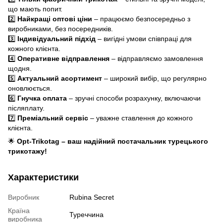
що мають попит.
2️⃣
Найкращі оптові ціни
– працюємо безпосередньо з
виробниками, без посередників.
3️⃣
Індивідуальний підхід
– вигідні умови співпраці для
кожного клієнта.
4️⃣
Оперативне відправлення
– відправляємо замовлення
щодня.
5️⃣
Актуальний асортимент
– широкий вибір, що регулярно
оновлюється.
6️⃣
Гнучка оплата
– зручні способи розрахунку, включаючи
післяплату.
7️⃣
Преміальний сервіс
– уважне ставлення до кожного
клієнта.
🌟
Opt-Trikotag – ваш надійний постачальник турецького
трикотажу!
Характеристики
Виробник
Rubina Secret
Країна
Туреччина
виробника