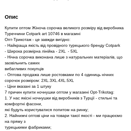
Опис
Купити оптом Жіноча сорочка великого розміру від виробника
Туреччини Сotpark art 10746 в магазині
Опт-Трикотаж - це завжди вигідно:
- Найкраща якість від провідного турецького бренду Сotpark
- Широка розмірна лінійка - 2XL - 5XL
- Нічна сорочка виконана лише з натуральних матеріалів, що
заовільнить самих
вибагливих покупців
- Оптова продажа лише ростовками по 4 одиниць нічних
сорочок розміром: 2XL.3XL.4XL.5XL
- Ціни вказані за 1 штуку
7 причин купити ночнушки оптом у магазині Opt-Trikotag:
1. У нас якісні ночнушки від виробників з Турції - стильні та
комфортні фасони,
які будуть користуватися попитом на ринку;
2. Найнижчі оптові ціни на товари такої якості - ми працюємо
на пряму з
турецькими фабриками;