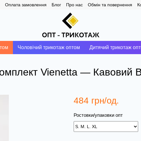
Оплата замовлення
Блог
Про нас
Обмін та повернення
К
птом
Чоловічий трикотаж оптом
Дитячий трикотаж оп
комплект Vienetta — Кавовий 
484 грн/од.
Ростовки/упаковки опт