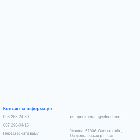
Контактна інформація
098 263-24-30
ostapenkoerast@icloud.com
067 296-04-15
Україна, 67806, Одеська обл.,
Передзвонити вам?
Овідіопольський р-н, смт.