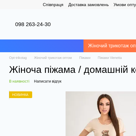
Співпраця
Доставка замовлень
Умови опту
Перейти до основного контенту
098 263-24-30
Жіночий трикотаж о
Opt-trikotag
Жіночий трикотаж оптом
Піжами
Піжами Vienetta
Жіноча піжама / домашній 
В наявності
Написати відгук
НОВИНКА