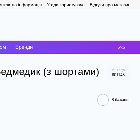
онтактна інформація
Угода користувача
Відгуки про магазин
том
Бренди
Укр
Ведмедик (з шортами)
Артикул
601145
В бажання