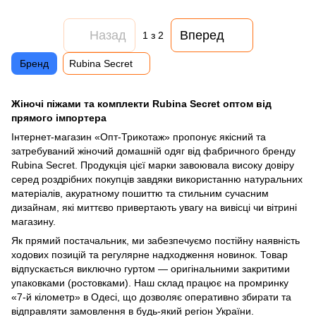
Назад
Вперед
1
з 2
Бренд
Rubina Secret
Жіночі піжами та комплекти Rubina Secret оптом від
прямого імпортера
Інтернет-магазин «Опт-Трикотаж» пропонує якісний та
затребуваний жіночий домашній одяг від фабричного бренду
Rubina Secret. Продукція цієї марки завоювала високу довіру
серед роздрібних покупців завдяки використанню натуральних
матеріалів, акуратному пошиттю та стильним сучасним
дизайнам, які миттєво привертають увагу на вивісці чи вітрині
магазину.
Як прямий постачальник, ми забезпечуємо постійну наявність
ходових позицій та регулярне надходження новинок. Товар
відпускається виключно гуртом — оригінальними закритими
упаковками (ростовками). Наш склад працює на промринку
«7-й кілометр» в Одесі, що дозволяє оперативно збирати та
відправляти замовлення в будь-який регіон України.