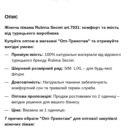
Опис
Жіноча піжама Rubina Secret art.7031: комфорт та якість
від турецького виробника
Купуйте оптом в магазині "Опт-Трикотаж" та отримуйте
вигідні умови:
Преміум якість:
100% натуральні матеріали від відомого
турецького бренду Rubina Secret.
Широкий розмірний ряд:
S/M. L/XL – для будь-якої
фігури.
Довговічність:
Натуральні тканини забезпечують
комфортний сон та тривалий термін служби.
Оптова пропозиція:
Продаж ростовками по 2 одиниці –
вигідне рішення для вашого бізнесу.
Ціна:
Вказана за 1 одиницю.
7 причин обрати "Опт-Трикотаж" для оптової закупівлі
жіночих піжам: