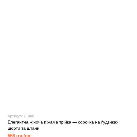
Артикул: 2_888
Елегантна жіноча піжама трійка — сорочка на ґудзиках
шорти та штани
556 грн/од.