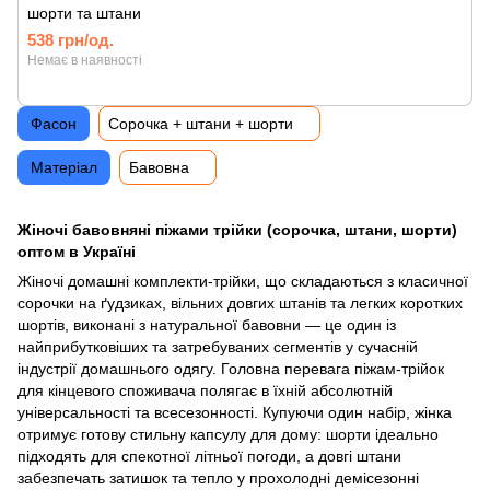
шорти та штани
538 грн/од.
Немає в наявності
Фасон
Сорочка + штани + шорти
Матеріал
Бавовна
Жіночі бавовняні піжами трійки (сорочка, штани, шорти)
оптом в Україні
Жіночі домашні комплекти-трійки, що складаються з класичної
сорочки на ґудзиках, вільних довгих штанів та легких коротких
шортів, виконані з натуральної бавовни — це один із
найприбутковіших та затребуваних сегментів у сучасній
індустрії домашнього одягу. Головна перевага піжам-трійок
для кінцевого споживача полягає в їхній абсолютній
універсальності та всесезонності. Купуючи один набір, жінка
отримує готову стильну капсулу для дому: шорти ідеально
підходять для спекотної літньої погоди, а довгі штани
забезпечать затишок та тепло у прохолодні демісезонні