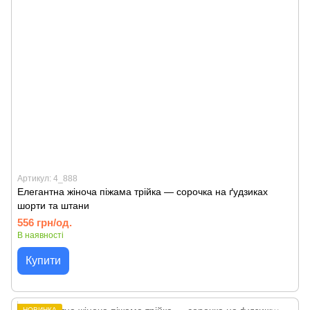
Артикул: 4_888
Елегантна жіноча піжама трійка — сорочка на ґудзиках
шорти та штани
556 грн/од.
В наявності
Купити
НОВИНКА