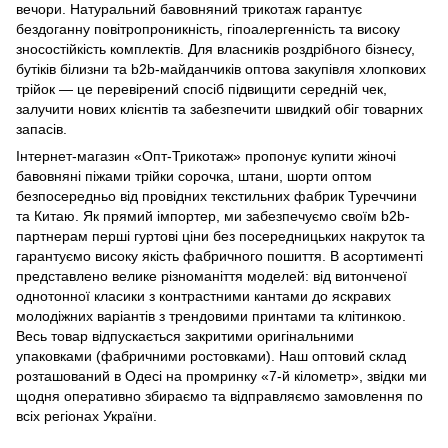
вечори. Натуральний бавовняний трикотаж гарантує
бездоганну повітропроникність, гіпоалергенність та високу
зносостійкість комплектів. Для власників роздрібного бізнесу,
бутіків білизни та b2b-майданчиків оптова закупівля хлопкових
трійок — це перевірений спосіб підвищити середній чек,
залучити нових клієнтів та забезпечити швидкий обіг товарних
запасів.
Інтернет-магазин «Опт-Трикотаж» пропонує купити жіночі
бавовняні піжами трійки сорочка, штани, шорти оптом
безпосередньо від провідних текстильних фабрик Туреччини
та Китаю. Як прямий імпортер, ми забезпечуємо своїм b2b-
партнерам перші гуртові ціни без посередницьких накруток та
гарантуємо високу якість фабричного пошиття. В асортименті
представлено велике різноманіття моделей: від витонченої
однотонної класики з контрастними кантами до яскравих
молодіжних варіантів з трендовими принтами та клітинкою.
Весь товар відпускається закритими оригінальними
упаковками (фабричними ростовками). Наш оптовий склад
розташований в Одесі на промринку «7-й кілометр», звідки ми
щодня оперативно збираємо та відправляємо замовлення по
всіх регіонах України.