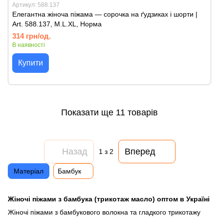
Артикул: 588.137
Елегантна жіноча піжама — сорочка на ґудзиках і шорти |
Art. 588.137, M.L.XL, Норма
314 грн/од.
В наявності
Купити
Показати ще 11 товарів
Назад
Вперед
1
з 2
Матеріал
Бамбук
Жіночі піжами з бамбука (трикотаж масло) оптом в Україні
Жіночі піжами з бамбукового волокна та гладкого трикотажу