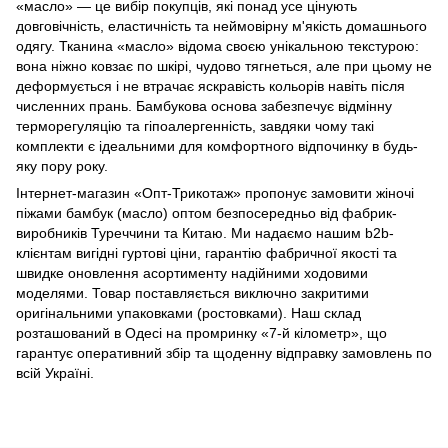
«масло» — це вибір покупців, які понад усе цінують
довговічність, еластичність та неймовірну м'якість домашнього
одягу. Тканина «масло» відома своєю унікальною текстурою:
вона ніжно ковзає по шкірі, чудово тягнеться, але при цьому не
деформується і не втрачає яскравість кольорів навіть після
численних прань. Бамбукова основа забезпечує відмінну
терморегуляцію та гіпоалергенність, завдяки чому такі
комплекти є ідеальними для комфортного відпочинку в будь-
яку пору року.
Інтернет-магазин «Опт-Трикотаж» пропонує замовити жіночі
піжами бамбук (масло) оптом безпосередньо від фабрик-
виробників Туреччини та Китаю. Ми надаємо нашим b2b-
клієнтам вигідні гуртові ціни, гарантію фабричної якості та
швидке оновлення асортименту надійними ходовими
моделями. Товар поставляється виключно закритими
оригінальними упаковками (ростовками). Наш склад
розташований в Одесі на промринку «7-й кілометр», що
гарантує оперативний збір та щоденну відправку замовлень по
всій Україні.