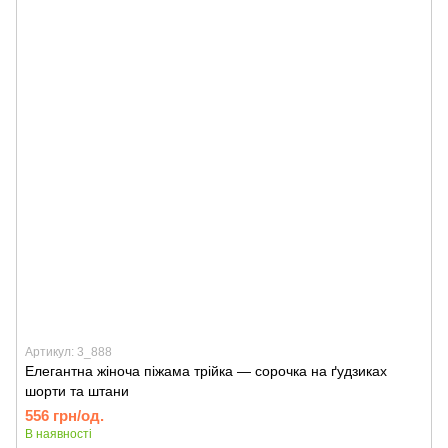
Артикул: 3_888
Елегантна жіноча піжама трійка — сорочка на ґудзиках
шорти та штани
556 грн/од.
В наявності