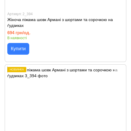
Артикул: 2_394
Жіноча піжама шовк Армані з шортами та сорочкою на
ґудзиках
694 грн/од.
В наявності
Купити
НОВИНКА