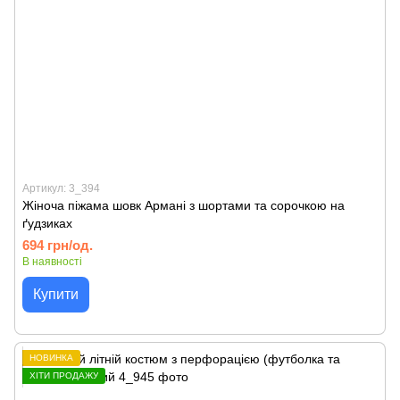
Артикул: 3_394
Жіноча піжама шовк Армані з шортами та сорочкою на
ґудзиках
694 грн/од.
В наявності
Купити
НОВИНКА
ХІТИ ПРОДАЖУ