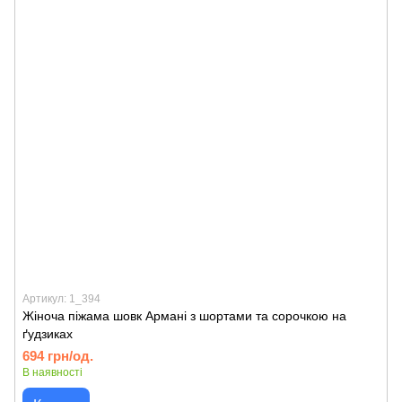
Артикул: 1_394
Жіноча піжама шовк Армані з шортами та сорочкою на
ґудзиках
694 грн/од.
В наявності