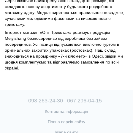
Серія включає найзатребуваніші стандартні розміри, які
складають основу асортименту будь-якого роздрібного
магазину одягу. Моделі вирізняються правильною посадкою,
сучасними молодіжними фасонами та високою якістю
трикотажу.
Інтернет-магазин «Опт-Трикотаж» реалізує продукцію
Meiyishang безпосередньо від виробника без зайвих
посередників. Усі позиції відпускаються виключно гуртом в
оригінальних закритих упаковках (ростовках). Наш склад
знаходиться на промринку «7-й кілометр» в Одесі, звідки ми
щодня комплектуємо та відправляємо замовлення по всій
Україні.
098 263-24-30
067 296-04-15
Контактна інформація
Повна версія сайту
Мапа сайту