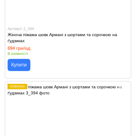
Артикул: 2_394
Жіноча піжама шовк Армані з шортами та сорочкою на
ґудзиках
694 грн/од.
В наявності
Купити
НОВИНКА