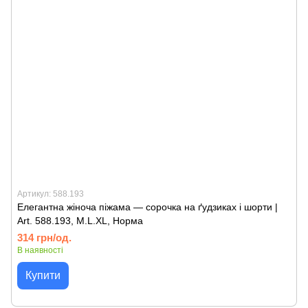
Артикул: 588.193
Елегантна жіноча піжама — сорочка на ґудзиках і шорти |
Art. 588.193, M.L.XL, Норма
314 грн/од.
В наявності
Купити