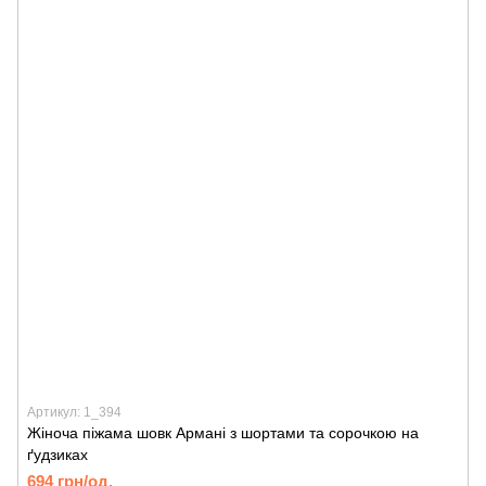
Артикул: 1_394
Жіноча піжама шовк Армані з шортами та сорочкою на
ґудзиках
694 грн/од.