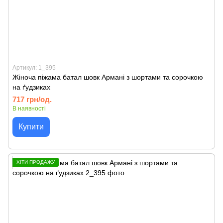
Артикул: 1_395
Жіноча піжама батал шовк Армані з шортами та сорочкою
на ґудзиках
717 грн/од.
В наявності
Купити
ХІТИ ПРОДАЖУ