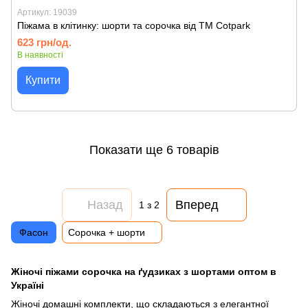
Артикул: 19039
Піжама в клітинку: шорти та сорочка від TM Cotpark
623 грн/од.
В наявності
Купити
Показати ще 6 товарів
Назад
Вперед
1
з 2
Фасон
Сорочка + шорти
Жіночі піжами сорочка на ґудзиках з шортами оптом в
Україні
Жіночі домашні комплекти, що складаються з елегантної