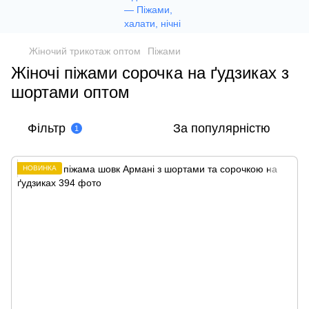
Жіночий трикотаж оптом
Піжами
Жіночі піжами сорочка на ґудзиках з
шортами оптом
Фільтр
За популярністю
1
НОВИНКА