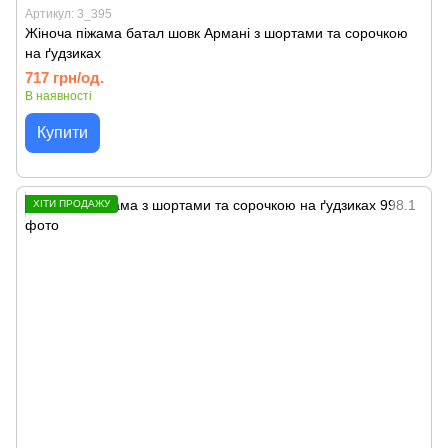
Артикул: 3_395
Жіноча піжама батал шовк Армані з шортами та сорочкою
на ґудзиках
717 грн/од.
В наявності
Купити
ХІТИ ПРОДАЖУ