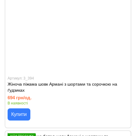
Артикул: 3_394
Жіноча піжама шовк Армані з шортами та сорочкою на
ґудзиках
694 грн/од.
В наявності
Купити
ХІТИ ПРОДАЖУ