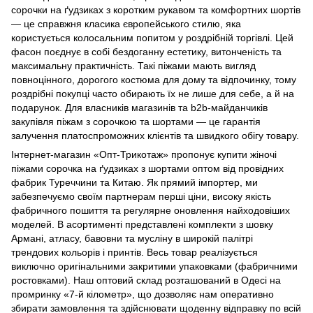
сорочки на ґудзиках з коротким рукавом та комфортних шортів
— це справжня класика європейського стилю, яка
користується колосальним попитом у роздрібній торгівлі. Цей
фасон поєднує в собі бездоганну естетику, витонченість та
максимальну практичність. Такі піжами мають вигляд
повноцінного, дорогого костюма для дому та відпочинку, тому
роздрібні покупці часто обирають їх не лише для себе, а й на
подарунок. Для власників магазинів та b2b-майданчиків
закупівля піжам з сорочкою та шортами — це гарантія
залучення платоспроможних клієнтів та швидкого обігу товару.
Інтернет-магазин «Опт-Трикотаж» пропонує купити жіночі
піжами сорочка на ґудзиках з шортами оптом від провідних
фабрик Туреччини та Китаю. Як прямий імпортер, ми
забезпечуємо своїм партнерам перші ціни, високу якість
фабричного пошиття та регулярне оновлення найходовіших
моделей. В асортименті представлені комплекти з шовку
Армані, атласу, бавовни та мусліну в широкій палітрі
трендових кольорів і принтів. Весь товар реалізується
виключно оригінальними закритими упаковками (фабричними
ростовками). Наш оптовий склад розташований в Одесі на
промринку «7-й кілометр», що дозволяє нам оперативно
збирати замовлення та здійснювати щоденну відправку по всій