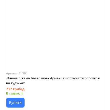
Артикул: 2_395
Жіноча піжама батал шовк Армані з шортами та сорочкою
на ґудзиках
717 грн/од.
В наявності
Купити