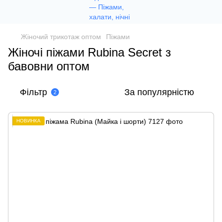
Жіночий трикотаж оптом
Піжами
Жіночі піжами Rubina Secret з
бавовни оптом
Фільтр
За популярністю
2
НОВИНКА