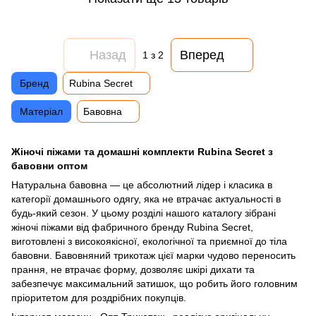
Назад
Вперед
1
з 2
Бренд
Rubina Secret
Матеріал
Бавовна
Жіночі піжами та домашні комплекти Rubina Secret з
бавовни оптом
Натуральна бавовна — це абсолютний лідер і класика в
категорії домашнього одягу, яка не втрачає актуальності в
будь-який сезон. У цьому розділі нашого каталогу зібрані
жіночі піжами від фабричного бренду Rubina Secret,
виготовлені з високоякісної, екологічної та приємної до тіла
бавовни. Бавовняний трикотаж цієї марки чудово переносить
прання, не втрачає форму, дозволяє шкірі дихати та
забезпечує максимальний затишок, що робить його головним
пріоритетом для роздрібних покупців.