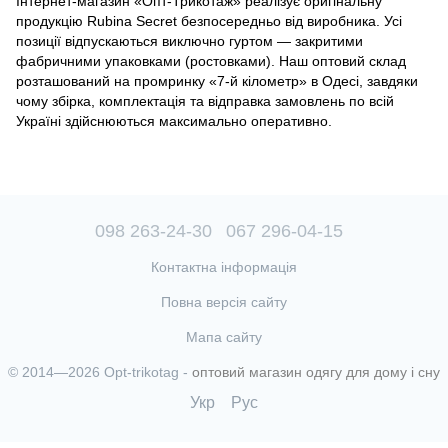
Інтернет-магазин «Опт-Трикотаж» реалізує оригінальну
продукцію Rubina Secret безпосередньо від виробника. Усі
позиції відпускаються виключно гуртом — закритими
фабричними упаковками (ростовками). Наш оптовий склад
розташований на промринку «7-й кілометр» в Одесі, завдяки
чому збірка, комплектація та відправка замовлень по всій
Україні здійснюються максимально оперативно.
098 263-24-30
067 296-04-15
Контактна інформація
Повна версія сайту
Мапа сайту
© 2014—2026 Opt-trikotag -
оптовий магазин одягу для дому і сну
Укр
Рус