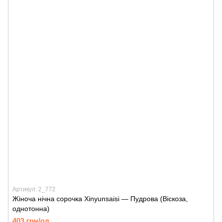
Артикул: 2_772
Жіноча нічна сорочка Xinyunsaisi — Пудрова (Віскоза,
однотонна)
403 грн/од.