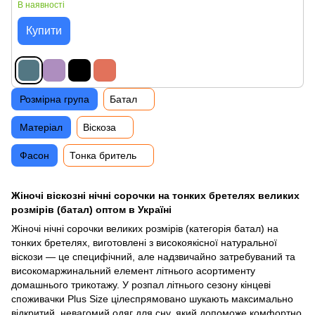
В наявності
Купити
Розмірна група
Батал
Матеріал
Віскоза
Фасон
Тонка бритель
Жіночі віскозні нічні сорочки на тонких бретелях великих
розмірів (батал) оптом в Україні
Жіночі нічні сорочки великих розмірів (категорія батал) на
тонких бретелях, виготовлені з високоякісної натуральної
віскози — це специфічний, але надзвичайно затребуваний та
високомаржинальний елемент літнього асортименту
домашнього трикотажу. У розпал літнього сезону кінцеві
споживачки Plus Size цілеспрямовано шукають максимально
відкритий, невагомий одяг для сну, який допоможе комфортно