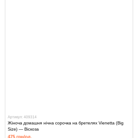
Артикул: 409314
Жіноча домашня нічна сорочка на бретелях Vienetta (Big
Size) — Віскоза
475 грн/од.