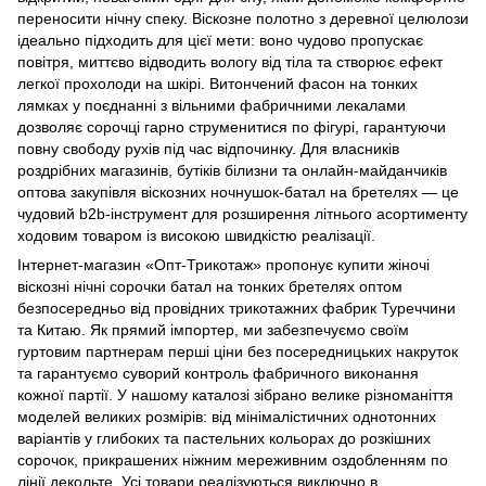
переносити нічну спеку. Віскозне полотно з деревної целюлози
ідеально підходить для цієї мети: воно чудово пропускає
повітря, миттєво відводить вологу від тіла та створює ефект
легкої прохолоди на шкірі. Витончений фасон на тонких
лямках у поєднанні з вільними фабричними лекалами
дозволяє сорочці гарно струменитися по фігурі, гарантуючи
повну свободу рухів під час відпочинку. Для власників
роздрібних магазинів, бутіків білизни та онлайн-майданчиків
оптова закупівля віскозних ночнушок-батал на бретелях — це
чудовий b2b-інструмент для розширення літнього асортименту
ходовим товаром із високою швидкістю реалізації.
Інтернет-магазин «Опт-Трикотаж» пропонує купити жіночі
віскозні нічні сорочки батал на тонких бретелях оптом
безпосередньо від провідних трикотажних фабрик Туреччини
та Китаю. Як прямий імпортер, ми забезпечуємо своїм
гуртовим партнерам перші ціни без посередницьких накруток
та гарантуємо суворий контроль фабричного виконання
кожної партії. У нашому каталозі зібрано велике різноманіття
моделей великих розмірів: від мінімалістичних однотонних
варіантів у глибоких та пастельних кольорах до розкішних
сорочок, прикрашених ніжним мереживним оздобленням по
лінії декольте. Усі товари реалізуються виключно в