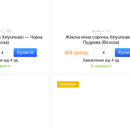
л: 2_585
Артикул: 772
а Xinyunsaisi — Чорна
Жіноча нічна сорочка Xinyunsai
коза)
Пудрова (Віскоза)
Купити
Купи
403 грн/од.
я від 4 од.
Замовлення від 4 од.
вності
В наявності
НОВИНКА