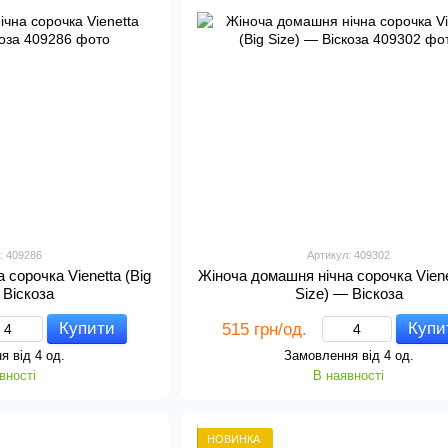
: 409286
Артикул: 409302
 сорочка Vienetta (Big
Жіноча домашня нічна сорочка Viene
 Віскоза
Size) — Віскоза
Купити
Купи
515 грн/од.
я від 4 од.
Замовлення від 4 од.
вності
В наявності
НОВИНКА