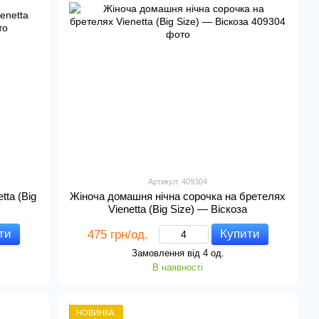
Артикул: 409304
tta (Big
Жіноча домашня нічна сорочка на бретелях
Vienetta (Big Size) — Віскоза
ти
Купити
475 грн/од.
Замовлення від 4 од.
В наявності
НОВИНКА