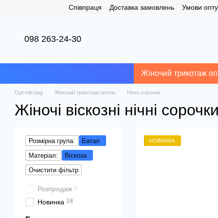
Співпраця
Доставка замовлень
Умови опту
Перейти до основного контенту
098 263-24-30
Жіночий трикотаж о
Opt-trikotag
Жіночий трикотаж оптом
Нічні сорочки
Жіночі віскозні нічні сороч
Розмірна група:
Батал
НОВИНКА
Матеріал:
Віскоза
Очистити фільтр
0
Розпродаж
18
Новинка