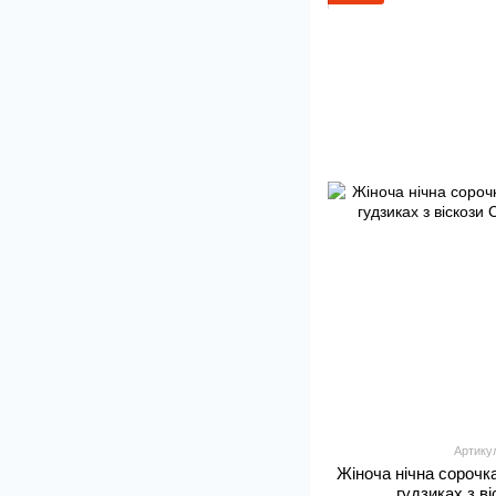
Артику
Жіноча нічна сорочк
гудзиках з в