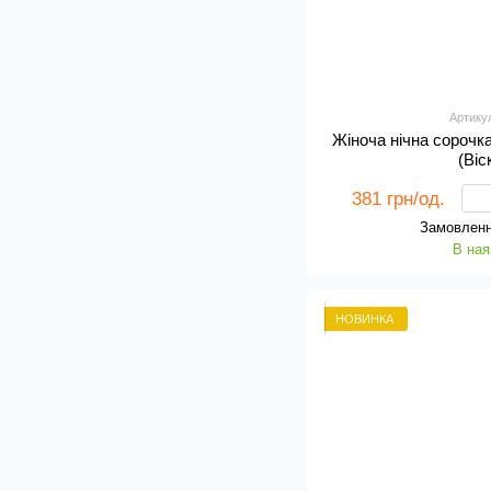
Артику
Жіноча нічна сорочк
(Віс
381 грн/од.
Замовленн
В ная
НОВИНКА