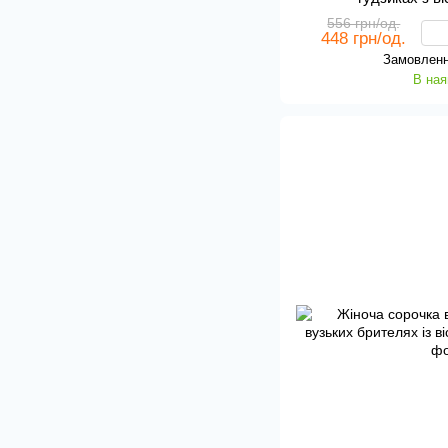
556 грн/од.
448 грн/од.
Замовленн
В ная