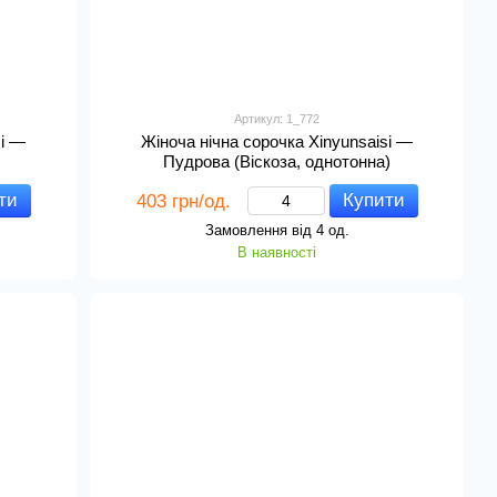
Артикул: 1_772
si —
Жіноча нічна сорочка Xinyunsaisi —
Пудрова (Віскоза, однотонна)
ти
Купити
403 грн/од.
Замовлення від 4 од.
В наявності