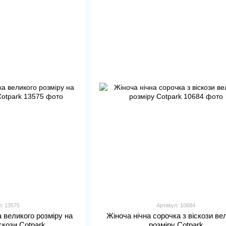
л: 13575
Артикул: 10684
а великого розміру на
Жіноча нічна сорочка з віскози ве
іскози Сotpark
розміру Сotpark