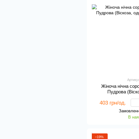
Артику
Жіноча нічна сор
Пудрова (Віск
403 грн/од.
Замовленн
В ная
−19%