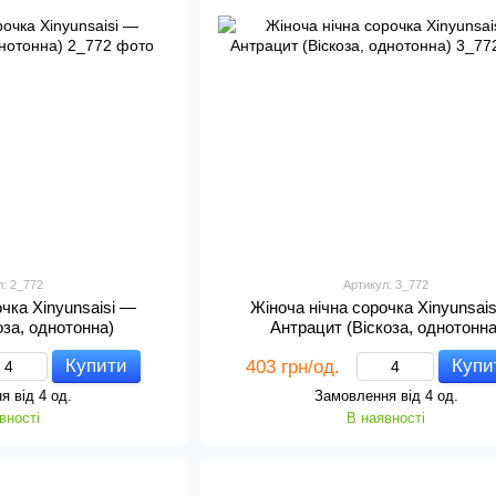
л: 2_772
Артикул: 3_772
очка Xinyunsaisi —
Жіноча нічна сорочка Xinyunsai
оза, однотонна)
Антрацит (Віскоза, однотонна
Купити
Купи
403 грн/од.
я від 4 од.
Замовлення від 4 од.
вності
В наявності