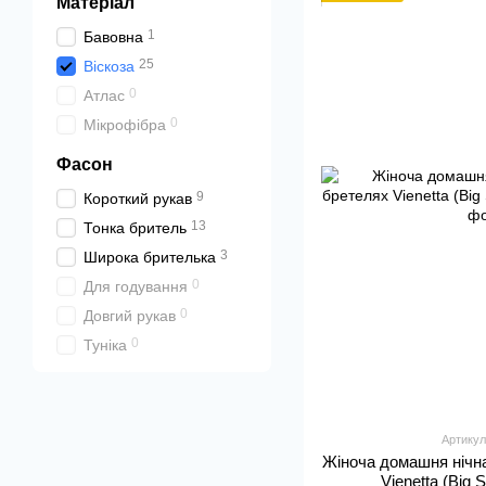
Матеріал
1
Бавовна
25
Віскоза
0
Атлас
0
Мікрофібра
Фасон
9
Короткий рукав
13
Тонка бритель
3
Широка брителька
0
Для годування
0
Довгий рукав
0
Туніка
Артикул
Жіноча домашня нічн
Vienetta (Big 