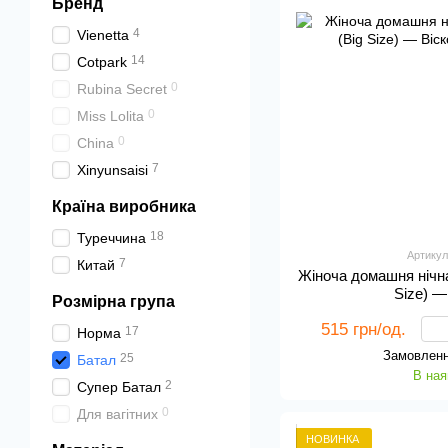
Бренд
4
Vienetta
14
Cotpark
0
Rubina Secret
0
Miss Lolita
0
China
7
Xinyunsaisi
Країна виробника
18
Туреччина
Артикул
7
Китай
Жіноча домашня нічна
Size) —
Розмірна група
515 грн/од.
17
Норма
Замовленн
25
Батал
В ная
2
Супер Батал
0
Для вагітних
НОВИНКА