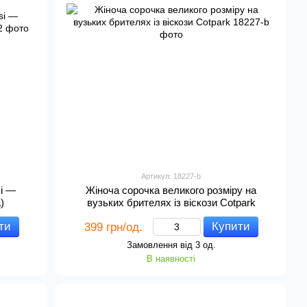
Артикул: 18227-b
si —
Жіноча сорочка великого розміру на
)
вузьких брителях із віскози Cotpark
ти
Купити
399 грн/од.
Замовлення від 3 од.
В наявності